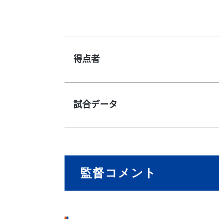
得点者
試合データ
監督コメント