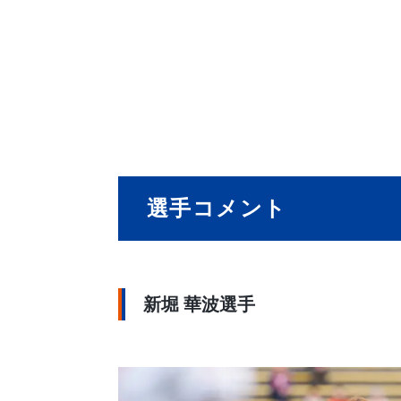
選手コメント
新堀 華波選手