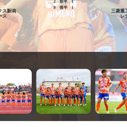
2
前半
1
0
後半
1
クス新潟
三菱重
ース
レ