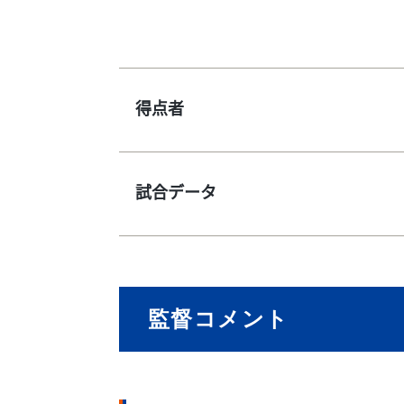
得点者
試合データ
監督コメント