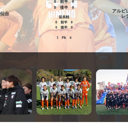
0
前半
0
0
後半
0
アルビ
仙台
レ
延長戦
0
前半
0
0
後半
0
5
PK
6