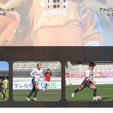
1
前半
0
1
後半
0
和レッズ
アルビ
ース
レ