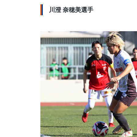
川澄 奈穂美選手