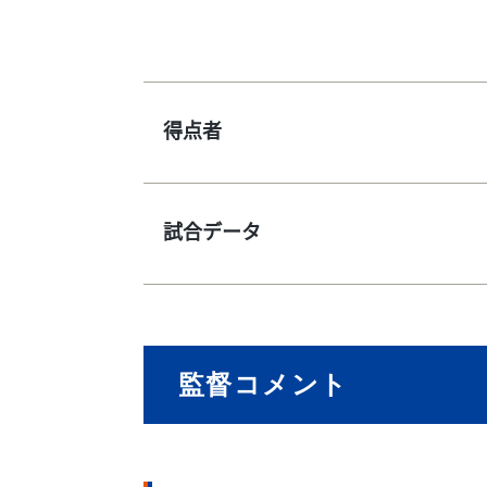
得点者
試合データ
監督コメント