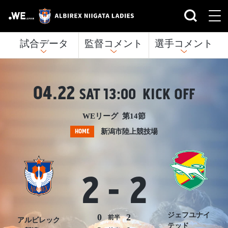
試合データ
監督コメント
選手コメント
04.22
SAT
13:00 KICK OFF
WEリーグ 第14節
HOME
新潟市陸上競技場
2
-
2
ジェフユナイ
0
2
前半
アルビレック
テッド