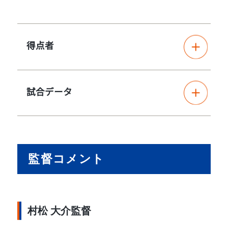
得点者
試合データ
監督コメント
村松 大介監督