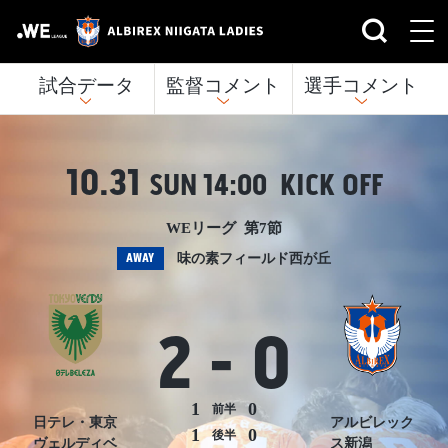
試合データ
監督コメント
選手コメント
10.31
SUN
14:00 KICK OFF
WEリーグ 第7節
AWAY
味の素フィールド西が丘
2
-
0
1
0
前半
日テレ・東京
アルビレック
1
0
後半
ヴェルディベ
ス新潟