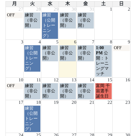
月
火
水
木
金
土
日
27
28
29
30
31
1
2
月
火
水
木
金
OFF
練習
練習
練習
練習
曜
曜
曜
曜
曜
（非公
（公開
（非公
（非公
日,
日,
日,
日,
日,
開）
トレー
開）
開）
7
7
7
7
7
ニン
月
月
月
月
月
グ）
27th
28th
29th
30th
31st
3
4
5
6
7
8
9
2026
2026
2026
2026
2026
火
水
木
金
土
日
練習
練習
練習
練習
1:00
OFF
曜
曜
曜
曜
曜
曜
（公開
（非公
（非公
（非公
PM
公
日,
日,
日,
日,
日,
日,
トレー
開）
開）
開）
開：ト
8
8
8
8
8
8
ニン
レーニ
月
月
月
月
月
月
グ）
ングマ
4th
5th
6th
7th
8th
9th
ッチ
2026
2026
2026
2026
2026
2026
10
11
12
13
14
15
16
月
火
水
木
金
土
OFF
練習
練習
練習
練習
富岡 千
曜
曜
曜
曜
曜
曜
（非公
（非公
（非公
（非公
宙選手
日,
日,
日,
日,
日,
日,
開）
開）
開）
開）
誕生日
8
8
8
8
8
8
17
18
19
20
21
22
23
月
月
月
月
月
月
火
練習
10th
11th
12th
13th
14th
15th
曜
（公開
2026
2026
2026
2026
2026
2026
日,
トレー
8
ニン
月
グ）
18th
24
25
26
27
28
29
30