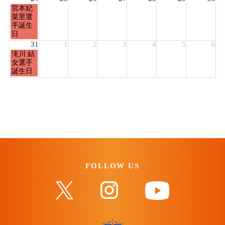
2026
月
宮本妃
曜
菜里選
日,
手誕生
8
日
月
31
1
2
3
4
5
6
24th
月
滝川 結
2026
曜
女選手
日,
誕生日
8
月
31st
2026
FOLLOW US