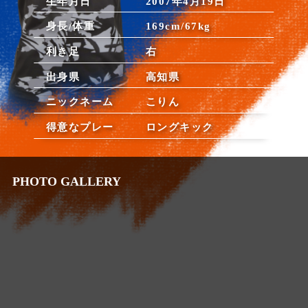
生年月日
2007年4月19日
身長/体重
169cm/67kg
利き足
右
出身県
高知県
ニックネーム
こりん
得意なプレー
ロングキック
PHOTO GALLERY