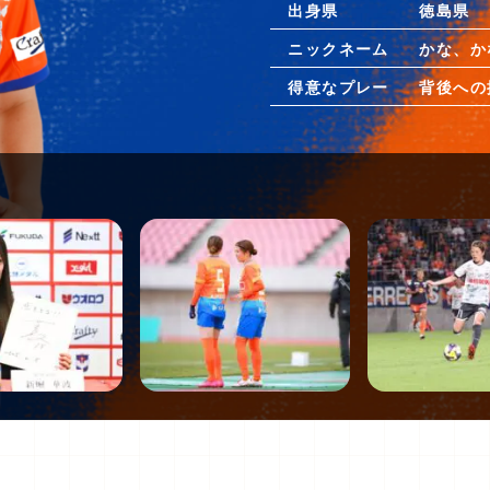
出身県
徳島県
ニックネーム
かな、か
得意なプレー
背後への