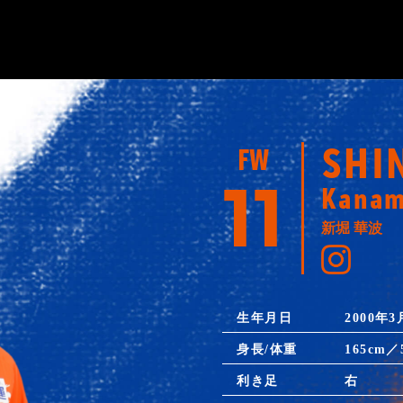
SHI
FW
11
Kanam
新堀 華波
生年月日
2000年3
身長/体重
165cm／
利き足
右