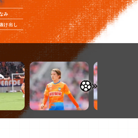
なみ
抜け出し