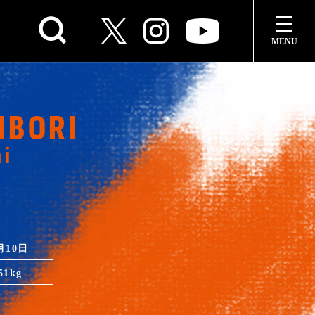
NBORI
i
月10日
51kg