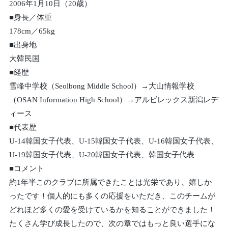
2006年1月10日（20歳）
■身長／体重
178cm／65kg
■出身地
大韓民国
■経歴
雪峰中学校（Seolbong Middle School）→大山情報学校
（OSAN Information High School）→アルビレックス新潟レデ
ィース
■代表歴
U-14韓国女子代表、U-15韓国女子代表、U-16韓国女子代表、
U-19韓国女子代表、U-20韓国女子代表、韓国女子代表
■コメント
約1年半このクラブに所属できたことは光栄であり、嬉しか
ったです！個人的にも多くの応援をいただき、このチームが
どれほど多くの愛を受けているかを知ることができました！
たくさん学び成長したので、次の章ではもっと良い選手にな