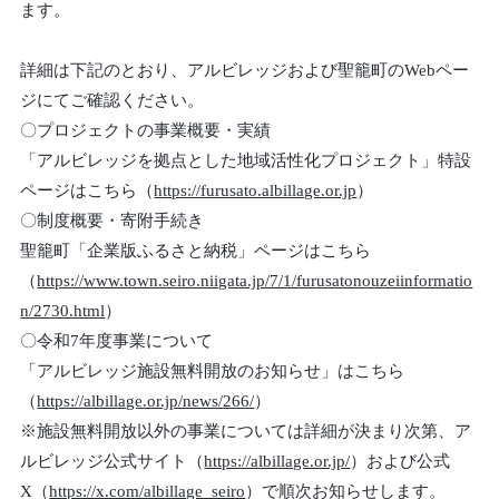
ます。
詳細は下記のとおり、アルビレッジおよび聖籠町のWebペー
ジにてご確認ください。
〇プロジェクトの事業概要・実績
「アルビレッジを拠点とした地域活性化プロジェクト」特設
ページはこちら（
https://furusato.albillage.or.jp
）
〇制度概要・寄附手続き
聖籠町「企業版ふるさと納税」ページはこちら
（
https://www.town.seiro.niigata.jp/7/1/furusatonouzeiinformatio
n/2730.html
）
〇令和7年度事業について
「アルビレッジ施設無料開放のお知らせ」はこちら
（
https://albillage.or.jp/news/266/
）
※施設無料開放以外の事業については詳細が決まり次第、ア
ルビレッジ公式サイト（
https://albillage.or.jp/
）および公式
X（
https://x.com/albillage_seiro
）で順次お知らせします。