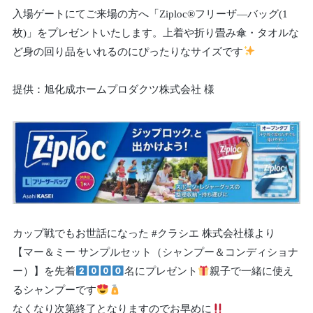
入場ゲートにてご来場の方へ「Ziploc®フリーザ―バッグ(1
枚)」をプレゼントいたします。上着や折り畳み傘・タオルな
ど身の回り品をいれるのにぴったりなサイズです
提供：旭化成ホームプロダクツ株式会社 様
カップ戦でもお世話になった #クラシエ 株式会社様より
【マー＆ミー サンプルセット（シャンプー＆コンディショナ
ー）】を先着
名にプレゼント
親子で一緒に使え
るシャンプーです
なくなり次第終了となりますのでお早めに