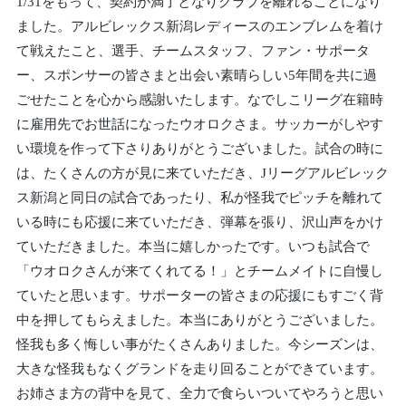
1/31をもって、契約が満了となりクラブを離れることになり
ました。アルビレックス新潟レディースのエンブレムを着け
て戦えたこと、選手、チームスタッフ、ファン・サポータ
ー、スポンサーの皆さまと出会い素晴らしい5年間を共に過
ごせたことを心から感謝いたします。なでしこリーグ在籍時
に雇用先でお世話になったウオロクさま。サッカーがしやす
い環境を作って下さりありがとうございました。試合の時に
は、たくさんの方が見に来ていただき、Jリーグアルビレック
ス新潟と同日の試合であったり、私が怪我でピッチを離れて
いる時にも応援に来ていただき、弾幕を張り、沢山声をかけ
ていただきました。本当に嬉しかったです。いつも試合で
「ウオロクさんが来てくれてる！」とチームメイトに自慢し
ていたと思います。サポーターの皆さまの応援にもすごく背
中を押してもらえました。本当にありがとうございました。
怪我も多く悔しい事がたくさんありました。今シーズンは、
大きな怪我もなくグランドを走り回ることができています。
お姉さま方の背中を見て、全力で食らいついてやろうと思い