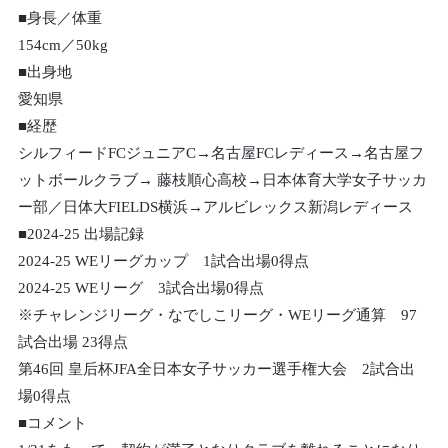
■身長／体重
154cm／50kg
■出身地
愛知県
■経歴
シルフィードFCジュニアC→名古屋FCレディース→名古屋フ
ットボールクラブ→ 藤枝順心高校→日本体育大学女子サッカ
ー部／日体大FIELDS横浜→アルビレックス新潟レディース
■2024-25 出場記録
2024-25 WEリーグカップ 1試合出場0得点
2024-25 WEリーグ 3試合出場0得点
※チャレンジリーグ・なでしこリーグ・WEリーグ通算 97
試合出場 23得点
第46回 皇后杯JFA全日本女子サッカー選手権大会 2試合出
場0得点
■コメント