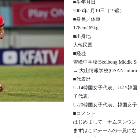
■生年月日
2006年1月10日（19歳）
■身長／体重
178cm/ 65kg
■出身地
大韓民国
■経歴
雪峰中学校(Seolbong Middle S
→ 大山情報学校(OSAN Informati
■代表歴
U-14韓国女子代表、U-15韓
子代表、
U-20韓国女子代表、韓国女
■コメント
はじめまして。ナムスンウン
まずはこのチームの一員にな