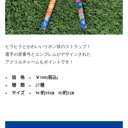
ヒラヒラとかわいいリボン状のストラップ！
選手の背番号とエンブレムがデザインされた
アクリルチャームもポイントです！
«
価 格 »
￥500
(税込)
« 種 類 » 27種
« サイズ » W/約10㎝ H/約2㎝