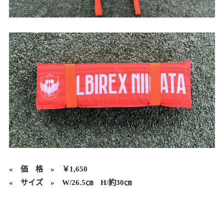
«
価 格 »
￥1,650
« サイズ » W/26.5㎝ H/約30㎝