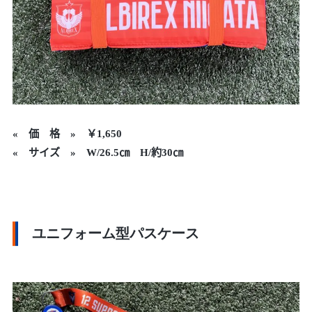
«
価 格 »
￥1,650
« サイズ » W/26.5㎝ H/約30㎝
ユニフォーム型パスケース