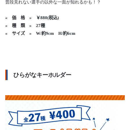
普段見れない選手の以外な一面が知れるかも！？
«
価 格 » ￥880(税込)
« 種 類 » 27種
« サイズ » W/約9cm H/約6cm
ひらがなキーホルダー