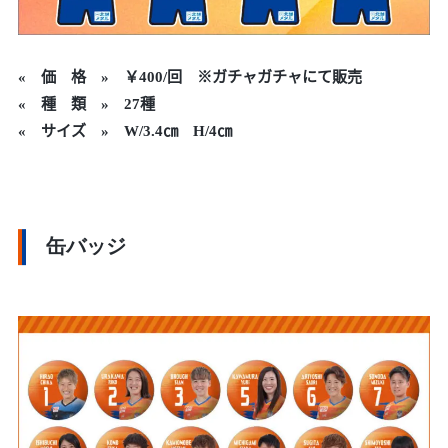
«
価 格 »
￥400/回 ※ガチャガチャにて販売
« 種 類 » 27種
« サイズ » W/3.4㎝ H/4㎝
缶バッジ