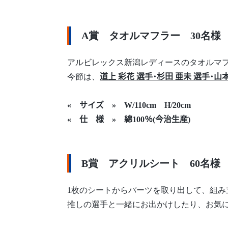
A賞 タオルマフラー 30名様
アルビレックス新潟レディースのタオルマ
今節は、
道上 彩花 選手･杉田 亜未 選手･山
« サイズ » W/110cm H/20cm
« 仕 様 » 綿100％(今治生産)
B賞 アクリルシート 60名様
1枚のシートからパーツを取り出して、組み
推しの選手と一緒にお出かけしたり、お気