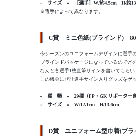
«
サイズ » ［選手］W/約4.5cm H/約13
※選手によって異なります。
C賞 ミニ色紙(ブラインド) 8
今シーズンのユニフォームデザインに選手
ブラインドパッケージになっているのでどの
なんと各選手1枚直筆サインを書いてもらい
この機会にぜひ選手サイン入りグッズをゲ
« 種 類 » 29種（FP・GK サポーター
« サイズ » W/12.1cm H/13.6cm
D賞 ユニフォーム型巾着(ブライ