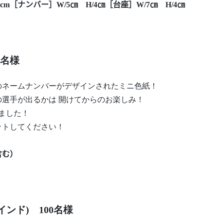
cm［ナンバー］W/5㎝ H/4㎝［台座］W/7㎝ H/4㎝
0名様
のネームナンバーがデザインされたミニ色紙！
選手が出るかは 開けてからのお楽しみ！
ました！
ットしてください！
含む）
ンド) 100名様