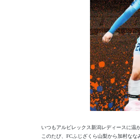
いつもアルビレックス新潟レディースに温か
このたび、FCふじざくら山梨から加村なな