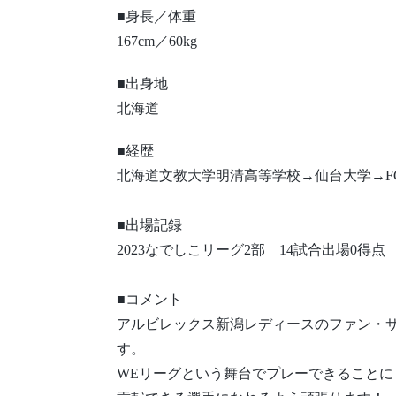
■身長／体重
167cm／60kg
■出身地
北海道
■経歴
北海道文教大学明清高等学校→仙台大学→F
■出場記録
2023なでしこリーグ2部 14試合出場0得点
■コメント
アルビレックス新潟レディースのファン・
す。
WEリーグという舞台でプレーできることに