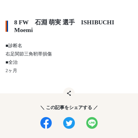
8 FW 石淵 萌実 選手 ISHIBUCHI
Moemi
■診断名
右足関節三角靭帯損傷
■全治
2ヶ月
＼ この記事をシェアする ／