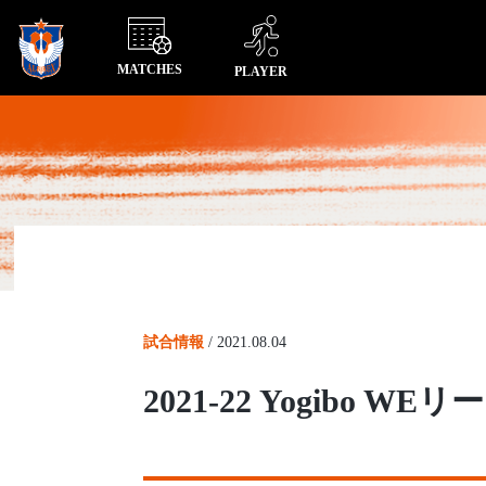
MATCHES
PLAYER
試合情報
/
2021.08.04
2021-22 Yogib