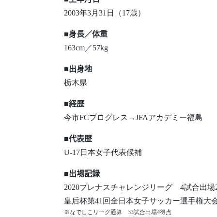
2003年3月31日（17歳）
■身長／体重
163cm／57kg
■出身地
栃木県
■経歴
今市FCプログレス→JFAアカデミー福島
■代表歴
U-17日本女子代表候補
■出場記録
2020プレナスチャレンジリーグ 4試合出場
皇后杯第41回全日本女子サッカー選手権大会
※なでしこリーグ通算 33試合出場4得点