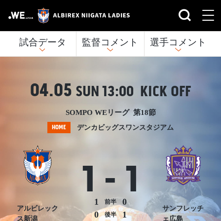
試合データ
監督コメント
選手コメント
04.05
SUN
13:00 KICK OFF
SOMPO WEリーグ 第18節
HOME
デンカビッグスワンスタジアム
1
-
1
1
0
前半
アルビレック
サンフレッチ
0
1
後半
ス新潟
ェ広島