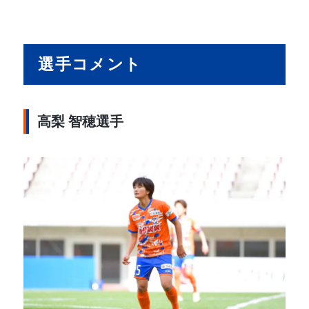
選手コメント
高梨 智穂選手