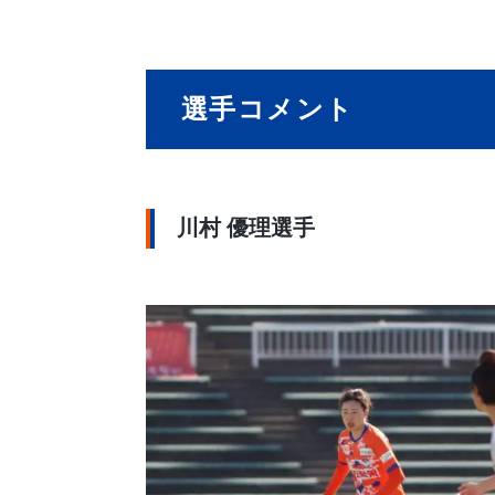
選手コメント
川村 優理選手