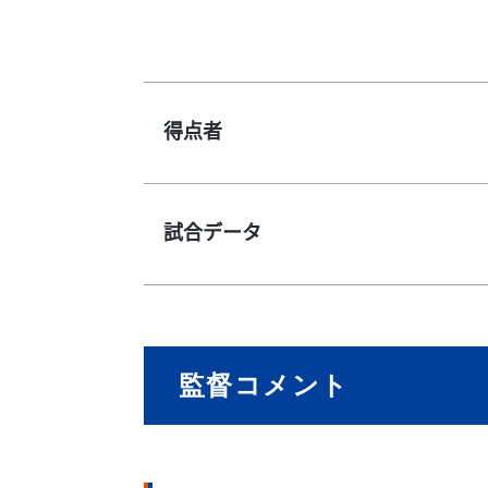
得点者
試合データ
監督コメント