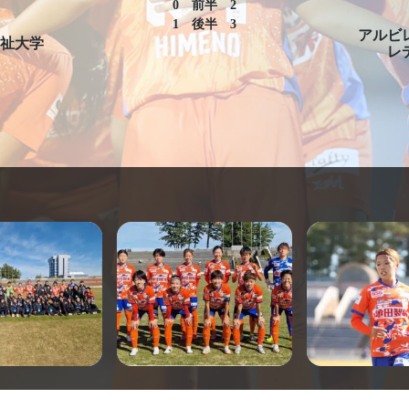
0
前半
2
1
後半
3
アルビ
祉大学
レ