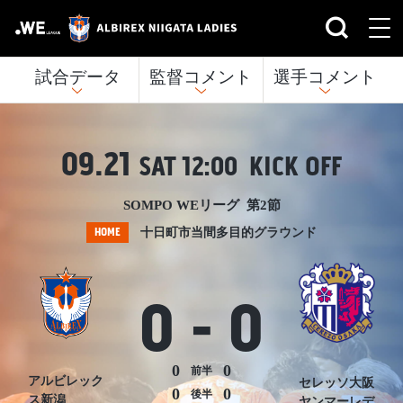
試合データ
監督コメント
選手コメント
09.21
SAT
12:00 KICK OFF
SOMPO WEリーグ 第2節
HOME
十日町市当間多目的グラウンド
0
-
0
0
0
前半
アルビレック
セレッソ大阪
0
0
後半
ス新潟
ヤンマーレデ