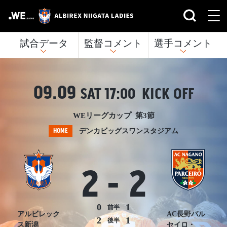
試合データ
監督コメント
選手コメント
09.09
SAT
17:00 KICK OFF
WEリーグカップ 第3節
HOME
デンカビッグスワンスタジアム
2
-
2
0
1
前半
アルビレック
AC長野パル
2
1
後半
ス新潟
セイロ・