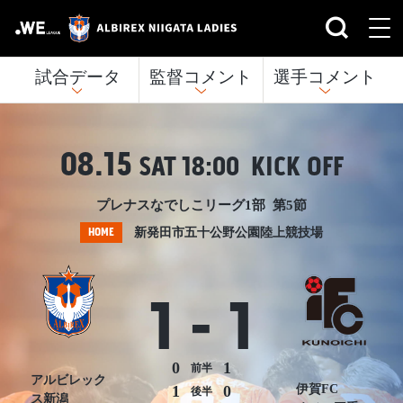
試合データ
監督コメント
選手コメント
08.15
SAT
18:00 KICK OFF
プレナスなでしこリーグ1部 第5節
HOME
新発田市五十公野公園陸上競技場
1
-
1
0
1
前半
アルビレック
伊賀FC
1
0
後半
ス新潟