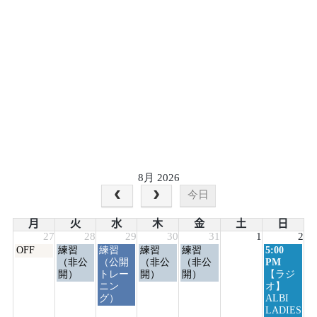
8月 2026
今日
月
火
水
木
金
土
日
27
28
29
30
31
1
2
月
火
水
木
金
日
OFF
練習
練習
練習
練習
5:00
曜
曜
曜
曜
曜
曜
（非公
（公開
（非公
（非公
PM
日,
日,
日,
日,
日,
日,
開）
トレー
開）
開）
【ラジ
7
7
7
7
7
8
ニン
オ】
月
月
月
月
月
月
グ）
ALBI
27th
28th
29th
30th
31st
2nd
LADIES