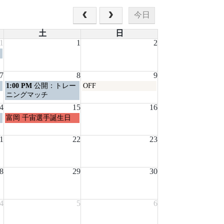
今日
土
日
1
1
2
7
8
9
土
日
1:00 PM
公開：トレー
OFF
曜
曜
ニングマッチ
日,
日,
4
15
16
8
8
土
富岡 千宙選手誕生日
月
月
曜
8th
9th
日,
1
2026
22
2026
23
8
月
15th
8
2026
29
30
4
5
6