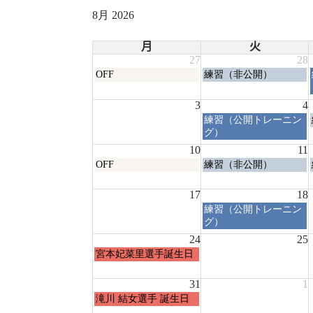
8月 2026
月
火
27
28
月
火
OFF
練習（非公開）
曜
曜
日,
日,
3
4
7
7
火
練習（公開トレーニン
月
月
曜
グ）
27th
28th
日,
2026
2026
10
11
8
月
火
OFF
練習（非公開）
月
曜
曜
4th
日,
日,
17
2026
18
8
8
火
練習（公開トレーニン
月
月
曜
グ）
10th
11th
日,
2026
24
2026
25
8
月
宮本妃菜里選手誕生日
月
曜
18th
日,
31
2026
1
8
月
滝川 結女選手 誕生日
月
曜