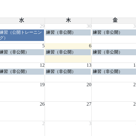
水
木
金
29
30
3
水
木
金
練習（公開トレーニン
練習（非公開）
練習（非公開）
曜
曜
曜
グ）
日,
日,
日,
5
6
7
7
7
水
木
金
練習（非公開）
練習（非公開）
練習（非公開）
月
月
月
曜
曜
曜
29th
30th
31st
日,
日,
日,
2026
2026
2026
12
13
1
8
8
8
水
木
金
練習（非公開）
練習（非公開）
練習（非公開）
月
月
月
曜
曜
曜
5th
6th
7th
日,
日,
日,
2026
19
2026
20
2026
2
8
8
8
月
月
月
12th
13th
14th
2026
26
2026
27
2026
2
2
3