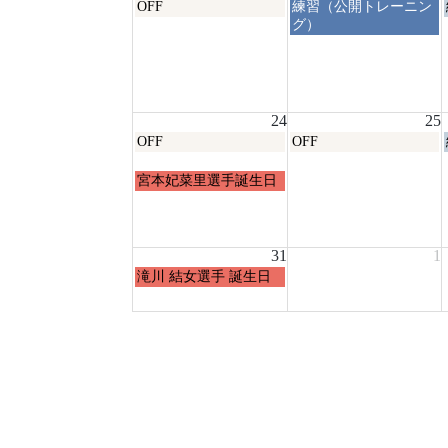
月
火
OFF
練習（公開トレーニン
曜
曜
グ）
日,
日,
8
8
月
月
17th
18th
2026
2026
24
25
月
火
OFF
OFF
曜
曜
日,
日,
月
宮本妃菜里選手誕生日
8
8
曜
月
月
日,
24th
25th
8
2026
2026
月
31
1
24th
月
滝川 結女選手 誕生日
2026
曜
日,
8
月
31st
2026