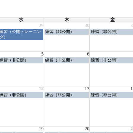
水
木
金
29
30
3
水
木
金
練習（公開トレーニン
練習（非公開）
練習（非公開）
曜
曜
曜
グ）
日,
日,
日,
7
7
7
月
月
月
5
6
29th
30th
31st
水
木
金
練習（非公開）
練習（非公開）
練習（非公開）
2026
2026
2026
曜
曜
曜
日,
日,
日,
8
8
8
月
月
月
5th
6th
7th
12
13
1
2026
2026
2026
水
木
金
練習（非公開）
練習（非公開）
練習（非公開）
曜
曜
曜
日,
日,
日,
8
8
8
月
月
月
12th
13th
14th
2026
2026
2026
19
20
2