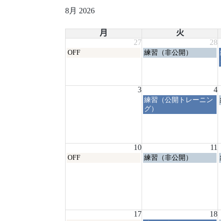
8月 2026
月
火
27
28
月
火
OFF
練習（非公開）
曜
曜
日,
日,
7
7
月
月
3
4
27th
28th
火
練習（公開トレーニン
2026
2026
曜
グ）
日,
8
月
4th
10
11
2026
月
火
OFF
練習（非公開）
曜
曜
日,
日,
8
8
月
月
10th
11th
2026
2026
17
18