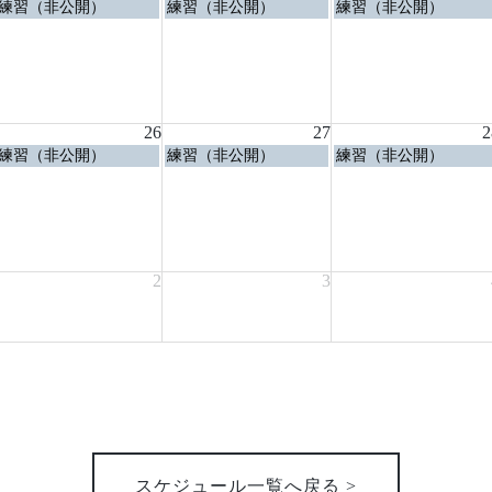
水
木
金
練習（非公開）
練習（非公開）
練習（非公開）
曜
曜
曜
日,
日,
日,
8
8
8
月
月
月
19th
20th
21st
2026
2026
2026
26
27
2
水
木
金
練習（非公開）
練習（非公開）
練習（非公開）
曜
曜
曜
日,
日,
日,
8
8
8
月
月
月
26th
27th
28th
2026
2026
2026
2
3
スケジュール一覧へ戻る >