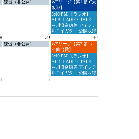
土
日
練習（非公開）
WEリーグ【第1 節 C大
2026
曜
曜
阪戦】
日,
日,
日
5:00 PM
【ラジオ】
8
8
曜
ALBI LADIES TALK
月
月
日,
～川澄奈穂美 アイシテ
22nd
23rd
8
ルニイガタ～ 公開収録
2026
2026
月
8
29
30
23rd
土
日
練習（非公開）
WEリーグ【第2 節 マ
2026
曜
曜
イ仙台戦】
日,
日,
日
5:00 PM
【ラジオ】
8
8
曜
ALBI LADIES TALK
月
月
日,
～川澄奈穂美 アイシテ
29th
30th
8
ルニイガタ～ 公開収録
2026
2026
月
4
5
6
30th
2026