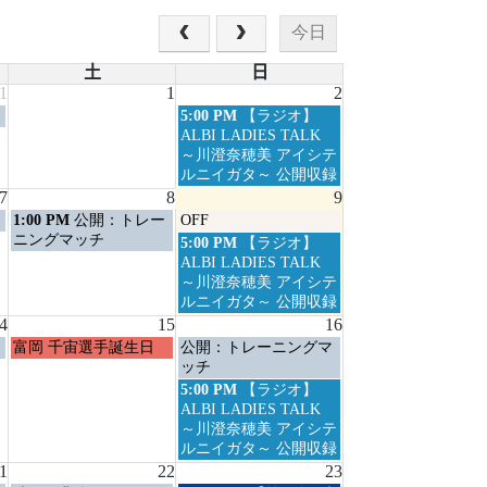
今日
土
日
1
1
2
日
5:00 PM
【ラジオ】
曜
ALBI LADIES TALK
日,
～川澄奈穂美 アイシテ
8
ルニイガタ～ 公開収録
月
7
8
9
2nd
土
日
1:00 PM
公開：トレー
OFF
2026
曜
曜
ニングマッチ
日
5:00 PM
【ラジオ】
日,
日,
曜
ALBI LADIES TALK
8
8
日,
～川澄奈穂美 アイシテ
月
月
8
ルニイガタ～ 公開収録
8th
9th
月
4
15
16
2026
2026
9th
土
日
富岡 千宙選手誕生日
公開：トレーニングマ
2026
曜
曜
ッチ
日,
日,
日
5:00 PM
【ラジオ】
8
8
曜
ALBI LADIES TALK
月
月
日,
～川澄奈穂美 アイシテ
15th
16th
8
ルニイガタ～ 公開収録
2026
2026
月
1
22
23
16th