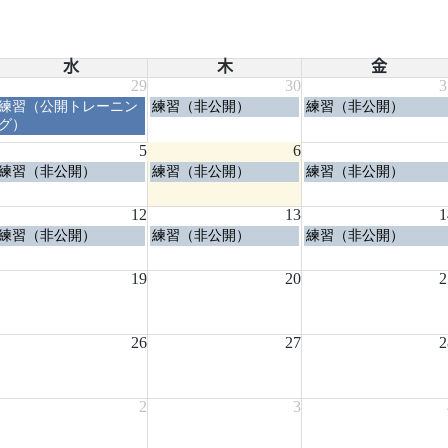
水
木
金
29
30
3
水
木
金
練習（公開トレーニン
練習（非公開）
練習（非公開）
曜
曜
曜
グ）
日,
日,
日,
5
6
7
7
7
水
木
金
練習（非公開）
練習（非公開）
練習（非公開）
月
月
月
曜
曜
曜
29th
30th
31st
日,
日,
日,
2026
2026
2026
12
13
1
8
8
8
水
木
金
練習（非公開）
練習（非公開）
練習（非公開）
月
月
月
曜
曜
曜
5th
6th
7th
日,
日,
日,
2026
19
2026
20
2026
2
8
8
8
月
月
月
12th
13th
14th
2026
26
2026
27
2026
2
2
3