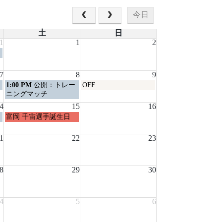
今日
土
日
1
1
2
7
8
9
土
日
1:00 PM
公開：トレー
OFF
曜
曜
ニングマッチ
日,
日,
4
15
16
8
8
土
富岡 千宙選手誕生日
月
月
曜
8th
9th
日,
1
2026
22
2026
23
8
月
15th
8
2026
29
30
4
5
6