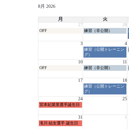
8月 2026
月
火
27
28
月
火
OFF
練習（非公開）
曜
曜
日,
日,
3
4
7
7
火
練習（公開トレーニン
月
月
曜
グ）
27th
28th
日,
2026
2026
10
11
8
月
火
OFF
練習（非公開）
月
曜
曜
4th
日,
日,
17
2026
18
8
8
火
練習（公開トレーニン
月
月
曜
グ）
10th
11th
日,
2026
24
2026
25
8
月
宮本妃菜里選手誕生日
月
曜
18th
日,
31
2026
1
8
月
滝川 結女選手 誕生日
月
曜