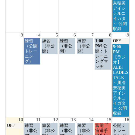
奈穂美
アイシ
テルニ
イガタ
～ 公開
収録
3
4
5
6
7
8
9
火
水
木
金
土
日
練習
練習
練習
練習
1:00
OFF
曜
曜
曜
曜
曜
曜
（公開
（非公
（非公
（非公
PM
公
日
5:00
日,
日,
日,
日,
日,
日,
トレー
開）
開）
開）
開：ト
曜
PM
8
8
8
8
8
8
ニン
レーニ
日,
【ラジ
月
月
月
月
月
月
グ）
ングマ
8
オ】
4th
5th
6th
7th
8th
9th
ッチ
月
ALBI
2026
2026
2026
2026
2026
2026
9th
LADIES
2026
TALK
～川澄
奈穂美
アイシ
テルニ
イガタ
～ 公開
収録
10
11
12
13
14
15
16
月
火
水
木
金
土
日
OFF
練習
練習
練習
練習
富岡 千
公開：
曜
曜
曜
曜
曜
曜
曜
（非公
（非公
（非公
（非公
宙選手
トレー