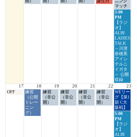
日,
日,
日,
日,
日,
日,
日,
開）
開）
開）
開）
誕生日
ニング
8
8
8
8
8
8
8
マッチ
月
月
月
月
月
月
月
日
5:00
10th
11th
12th
13th
14th
15th
16th
曜
PM
2026
2026
2026
2026
2026
2026
2026
日,
【ラジ
8
オ】
月
ALBI
16th
LADIES
2026
TALK
～川澄
奈穂美
アイシ
テルニ
イガタ
～ 公開
収録
17
18
19
20
21
22
23
月
火
水
木
金
土
日
OFF
練習
練習
練習
練習
練習
WEリー
曜
曜
曜
曜
曜
曜
曜
（公開
（非公
（非公
（非公
（非公
グ【第1
日,
日,
日,
日,
日,
日,
日,
トレー
開）
開）
開）
開）
節 C大
8
8
8
8
8
8
8
ニン
阪戦】
月
月
月
月
月
月
月
グ）
日
5:00
17th
18th
19th
20th
21st
22nd
23rd
曜
PM
2026
2026
2026
2026
2026
2026
2026
日,
【ラジ
8
オ】
月
ALBI