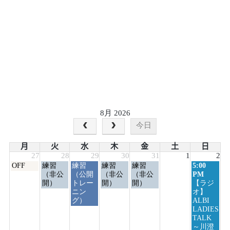
8月 2026
今日
月
火
水
木
金
土
日
27
28
29
30
31
1
2
月
火
水
木
金
日
OFF
練習
練習
練習
練習
5:00
曜
曜
曜
曜
曜
曜
（非公
（公開
（非公
（非公
PM
日,
日,
日,
日,
日,
日,
開）
トレー
開）
開）
【ラジ
7
7
7
7
7
8
ニン
オ】
月
月
月
月
月
月
グ）
ALBI
27th
28th
29th
30th
31st
2nd
LADIES
2026
2026
2026
2026
2026
2026
TALK
～川澄