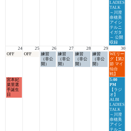
23rd
LADIES
2026
TALK
～川澄
奈穂美
アイシ
テルニ
イガタ
～ 公開
収録
24
25
26
27
28
29
30
月
火
水
木
金
土
日
OFF
OFF
練習
練習
練習
練習
WEリー
曜
曜
曜
曜
曜
曜
曜
（非公
（非公
（非公
（非公
グ【第2
日,
日,
日,
日,
日,
日,
日,
開）
開）
開）
開）
節 マイ
8
8
8
8
8
8
8
仙台
月
月
月
月
月
月
月
戦】
24th
25th
26th
27th
28th
29th
30th
月
日
宮本妃
5:00
2026
2026
2026
2026
2026
2026
2026
曜
曜
菜里選
PM
日,
日,
手誕生
【ラジ
8
8
日
オ】
月
月
ALBI
24th
30th
LADIES
2026
2026
TALK
～川澄
奈穂美
アイシ
テルニ