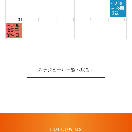
イガタ
～ 公開
収録
31
1
2
3
4
5
6
月
滝川 結
曜
女選手
日,
誕生日
8
月
31st
2026
スケジュール一覧へ戻る >
FOLLOW US