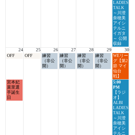
23rd
LADIES
2026
TALK
～川澄
奈穂美
アイシ
テルニ
イガタ
～ 公開
収録
24
25
26
27
28
29
30
月
火
水
木
金
土
日
OFF
OFF
練習
練習
練習
練習
WEリー
曜
曜
曜
曜
曜
曜
曜
（非公
（非公
（非公
（非公
グ【第2
日,
日,
日,
日,
日,
日,
日,
開）
開）
開）
開）
節 マイ
8
8
8
8
8
8
8
仙台
月
月
月
月
月
月
月
戦】
24th
25th
26th
27th
28th
29th
30th
月
日
宮本妃
5:00
2026
2026
2026
2026
2026
2026
2026
曜
曜
菜里選
PM
日,
日,
手誕生
【ラジ
8
8
日
オ】
月
月
ALBI
24th
30th
LADIES
2026
2026
TALK
～川澄
奈穂美
アイシ
テルニ