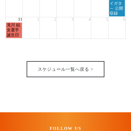
イガタ
～ 公開
収録
31
1
2
3
4
5
6
月
滝川 結
曜
女選手
日,
誕生日
8
月
31st
2026
スケジュール一覧へ戻る >
FOLLOW US