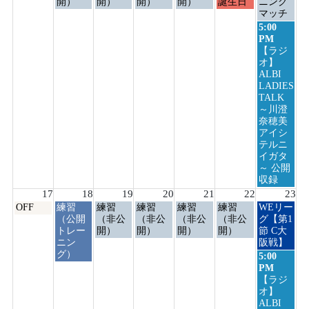
日,
日,
日,
日,
日,
日,
日,
開）
開）
開）
開）
誕生日
ニング
8
8
8
8
8
8
8
マッチ
月
月
月
月
月
月
月
日
5:00
10th
11th
12th
13th
14th
15th
16th
曜
PM
2026
2026
2026
2026
2026
2026
2026
日,
【ラジ
8
オ】
月
ALBI
16th
LADIES
2026
TALK
～川澄
奈穂美
アイシ
テルニ
イガタ
～ 公開
収録
17
18
19
20
21
22
23
月
火
水
木
金
土
日
OFF
練習
練習
練習
練習
練習
WEリー
曜
曜
曜
曜
曜
曜
曜
（公開
（非公
（非公
（非公
（非公
グ【第1
日,
日,
日,
日,
日,
日,
日,
トレー
開）
開）
開）
開）
節 C大
8
8
8
8
8
8
8
ニン
阪戦】
月
月
月
月
月
月
月
グ）
日
5:00
17th
18th
19th
20th
21st
22nd
23rd
曜
PM
2026
2026
2026
2026
2026
2026
2026
日,
【ラジ
8
オ】
月
ALBI