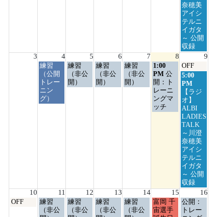
奈穂美
アイシ
テルニ
イガタ
～ 公開
収録
3
4
5
6
7
8
9
火
水
木
金
土
日
練習
練習
練習
練習
1:00
OFF
曜
曜
曜
曜
曜
曜
（公開
（非公
（非公
（非公
PM
公
日
5:00
日,
日,
日,
日,
日,
日,
トレー
開）
開）
開）
開：ト
曜
PM
8
8
8
8
8
8
ニン
レーニ
日,
【ラジ
月
月
月
月
月
月
グ）
ングマ
8
オ】
4th
5th
6th
7th
8th
9th
ッチ
月
ALBI
2026
2026
2026
2026
2026
2026
9th
LADIES
2026
TALK
～川澄
奈穂美
アイシ
テルニ
イガタ
～ 公開
収録
10
11
12
13
14
15
16
月
火
水
木
金
土
日
OFF
練習
練習
練習
練習
富岡 千
公開：
曜
曜
曜
曜
曜
曜
曜
（非公
（非公
（非公
（非公
宙選手
トレー