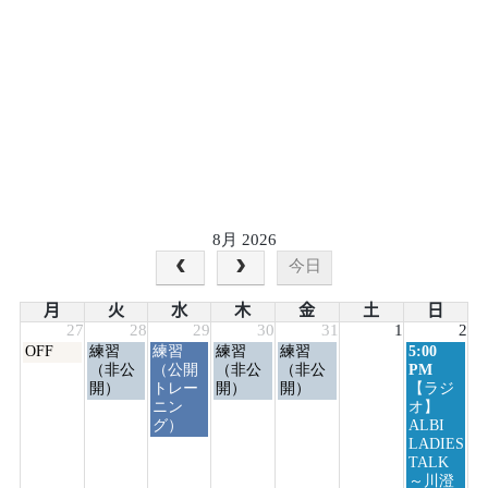
8月 2026
今日
月
火
水
木
金
土
日
27
28
29
30
31
1
2
月
火
水
木
金
日
OFF
練習
練習
練習
練習
5:00
曜
曜
曜
曜
曜
曜
（非公
（公開
（非公
（非公
PM
日,
日,
日,
日,
日,
日,
開）
トレー
開）
開）
【ラジ
7
7
7
7
7
8
ニン
オ】
月
月
月
月
月
月
グ）
ALBI
27th
28th
29th
30th
31st
2nd
LADIES
2026
2026
2026
2026
2026
2026
TALK
～川澄