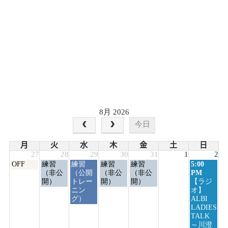
8月 2026
今日
月
火
水
木
金
土
日
27
28
29
30
31
1
2
月
火
水
木
金
日
OFF
練習
練習
練習
練習
5:00
曜
曜
曜
曜
曜
曜
（非公
（公開
（非公
（非公
PM
日,
日,
日,
日,
日,
日,
開）
トレー
開）
開）
【ラジ
7
7
7
7
7
8
ニン
オ】
月
月
月
月
月
月
グ）
ALBI
27th
28th
29th
30th
31st
2nd
LADIES
2026
2026
2026
2026
2026
2026
TALK
～川澄