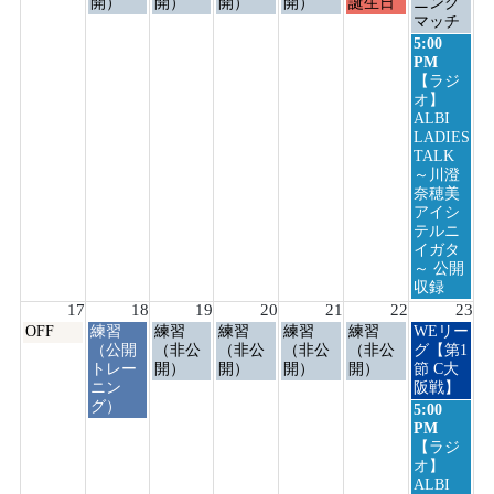
日,
日,
日,
日,
日,
日,
日,
開）
開）
開）
開）
誕生日
ニング
8
8
8
8
8
8
8
マッチ
月
月
月
月
月
月
月
日
5:00
10th
11th
12th
13th
14th
15th
16th
曜
PM
2026
2026
2026
2026
2026
2026
2026
日,
【ラジ
8
オ】
月
ALBI
16th
LADIES
2026
TALK
～川澄
奈穂美
アイシ
テルニ
イガタ
～ 公開
収録
17
18
19
20
21
22
23
月
火
水
木
金
土
日
OFF
練習
練習
練習
練習
練習
WEリー
曜
曜
曜
曜
曜
曜
曜
（公開
（非公
（非公
（非公
（非公
グ【第1
日,
日,
日,
日,
日,
日,
日,
トレー
開）
開）
開）
開）
節 C大
8
8
8
8
8
8
8
ニン
阪戦】
月
月
月
月
月
月
月
グ）
日
5:00
17th
18th
19th
20th
21st
22nd
23rd
曜
PM
2026
2026
2026
2026
2026
2026
2026
日,
【ラジ
8
オ】
月
ALBI