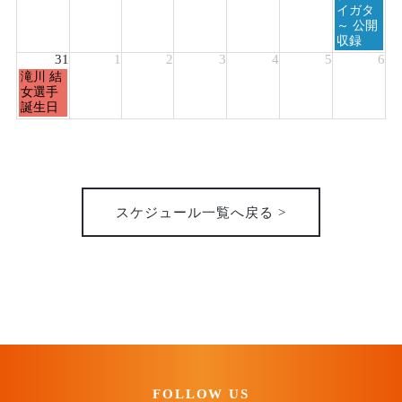
イガタ
～ 公開
収録
31
1
2
3
4
5
6
月
滝川 結
曜
女選手
日,
誕生日
8
月
31st
2026
スケジュール一覧へ戻る >
FOLLOW US