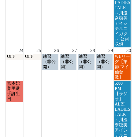
23rd
LADIES
2026
TALK
～川澄
奈穂美
アイシ
テルニ
イガタ
～ 公開
収録
24
25
26
27
28
29
30
月
火
水
木
金
土
日
OFF
OFF
練習
練習
練習
練習
WEリー
曜
曜
曜
曜
曜
曜
曜
（非公
（非公
（非公
（非公
グ【第2
日,
日,
日,
日,
日,
日,
日,
開）
開）
開）
開）
節 マイ
8
8
8
8
8
8
8
仙台
月
月
月
月
月
月
月
戦】
24th
25th
26th
27th
28th
29th
30th
月
日
宮本妃
5:00
2026
2026
2026
2026
2026
2026
2026
曜
曜
菜里選
PM
日,
日,
手誕生
【ラジ
8
8
日
オ】
月
月
ALBI
24th
30th
LADIES
2026
2026
TALK
～川澄
奈穂美
アイシ
テルニ