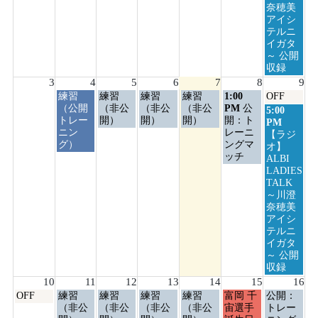
奈穂美
アイシ
テルニ
イガタ
～ 公開
収録
3
4
5
6
7
8
9
火
水
木
金
土
日
練習
練習
練習
練習
1:00
OFF
曜
曜
曜
曜
曜
曜
（公開
（非公
（非公
（非公
PM
公
日
5:00
日,
日,
日,
日,
日,
日,
トレー
開）
開）
開）
開：ト
曜
PM
8
8
8
8
8
8
ニン
レーニ
日,
【ラジ
月
月
月
月
月
月
グ）
ングマ
8
オ】
4th
5th
6th
7th
8th
9th
ッチ
月
ALBI
2026
2026
2026
2026
2026
2026
9th
LADIES
2026
TALK
～川澄
奈穂美
アイシ
テルニ
イガタ
～ 公開
収録
10
11
12
13
14
15
16
月
火
水
木
金
土
日
OFF
練習
練習
練習
練習
富岡 千
公開：
曜
曜
曜
曜
曜
曜
曜
（非公
（非公
（非公
（非公
宙選手
トレー