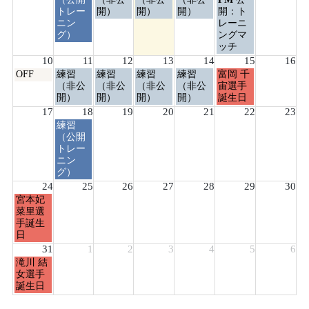
日,
日,
日,
日,
日,
日,
トレー
開）
開）
開）
開：ト
8
8
8
8
8
8
ニン
レーニ
月
月
月
月
月
月
グ）
ングマ
4th
5th
6th
7th
8th
9th
ッチ
2026
2026
2026
2026
2026
2026
10
11
12
13
14
15
16
月
火
水
木
金
土
OFF
練習
練習
練習
練習
富岡 千
曜
曜
曜
曜
曜
曜
（非公
（非公
（非公
（非公
宙選手
日,
日,
日,
日,
日,
日,
開）
開）
開）
開）
誕生日
8
8
8
8
8
8
17
18
19
20
21
22
23
月
月
月
月
月
月
火
練習
10th
11th
12th
13th
14th
15th
曜
（公開
2026
2026
2026
2026
2026
2026
日,
トレー
8
ニン
月
グ）
18th
24
25
26
27
28
29
30
2026
月
宮本妃
曜
菜里選
日,
手誕生
8
日
月
31
1
2
3
4
5
6
24th
月
滝川 結
2026
曜
女選手
日,
誕生日
8
月