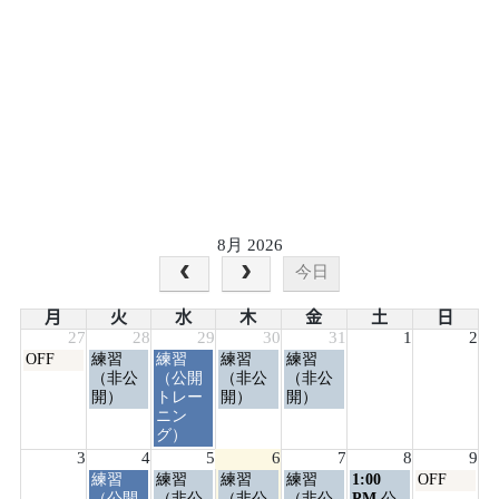
8月 2026
今日
月
火
水
木
金
土
日
27
28
29
30
31
1
2
月
火
水
木
金
OFF
練習
練習
練習
練習
曜
曜
曜
曜
曜
（非公
（公開
（非公
（非公
日,
日,
日,
日,
日,
開）
トレー
開）
開）
7
7
7
7
7
ニン
月
月
月
月
月
グ）
27th
28th
29th
30th
31st
3
4
5
6
7
8
9
2026
2026
2026
2026
2026
火
水
木
金
土
日
練習
練習
練習
練習
1:00
OFF
曜
曜
曜
曜
曜
曜
（公開
（非公
（非公
（非公
PM
公