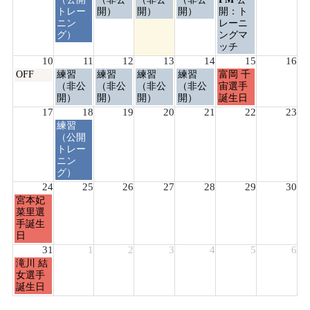
日,
日,
日,
日,
日,
日,
トレー
開）
開）
開）
開：ト
8
8
8
8
8
8
ニン
レーニ
月
月
月
月
月
月
グ）
ングマ
4th
5th
6th
7th
8th
9th
ッチ
2026
2026
2026
2026
2026
2026
10
11
12
13
14
15
16
月
火
水
木
金
土
OFF
練習
練習
練習
練習
富岡 千
曜
曜
曜
曜
曜
曜
（非公
（非公
（非公
（非公
宙選手
日,
日,
日,
日,
日,
日,
開）
開）
開）
開）
誕生日
8
8
8
8
8
8
17
18
19
20
21
22
23
月
月
月
月
月
月
火
練習
10th
11th
12th
13th
14th
15th
曜
（公開
2026
2026
2026
2026
2026
2026
日,
トレー
8
ニン
月
グ）
18th
24
25
26
27
28
29
30
2026
月
宮本妃
曜
菜里選
日,
手誕生
8
日
月
31
1
2
3
4
5
6
24th
月
滝川 結
2026
曜
女選手
日,
誕生日
8
月