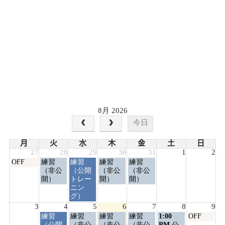
8月 2026
今日
月
火
水
木
金
土
日
27
28
29
30
31
1
2
月
火
水
木
金
OFF
練習
練習
練習
練習
曜
曜
曜
曜
曜
（非公
（公開
（非公
（非公
日,
日,
日,
日,
日,
開）
トレー
開）
開）
7
7
7
7
7
ニン
月
月
月
月
月
グ）
27th
28th
29th
30th
31st
3
4
5
6
7
8
9
2026
2026
2026
2026
2026
火
水
木
金
土
日
練習
練習
練習
練習
1:00
OFF
曜
曜
曜
曜
曜
曜
（公開
（非公
（非公
（非公
PM
公