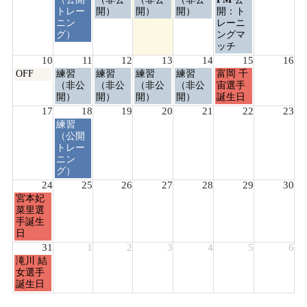
日,
日,
日,
日,
日,
日,
トレー
開）
開）
開）
開：ト
8
8
8
8
8
8
ニン
レーニ
月
月
月
月
月
月
グ）
ングマ
4th
5th
6th
7th
8th
9th
ッチ
2026
2026
2026
2026
2026
2026
10
11
12
13
14
15
16
月
火
水
木
金
土
OFF
練習
練習
練習
練習
富岡 千
曜
曜
曜
曜
曜
曜
（非公
（非公
（非公
（非公
宙選手
日,
日,
日,
日,
日,
日,
開）
開）
開）
開）
誕生日
8
8
8
8
8
8
17
18
19
20
21
22
23
月
月
月
月
月
月
火
練習
10th
11th
12th
13th
14th
15th
曜
（公開
2026
2026
2026
2026
2026
2026
日,
トレー
8
ニン
月
グ）
18th
24
25
26
27
28
29
30
2026
月
宮本妃
曜
菜里選
日,
手誕生
8
日
月
31
1
2
3
4
5
6
24th
月
滝川 結
2026
曜
女選手
日,
誕生日
8
月