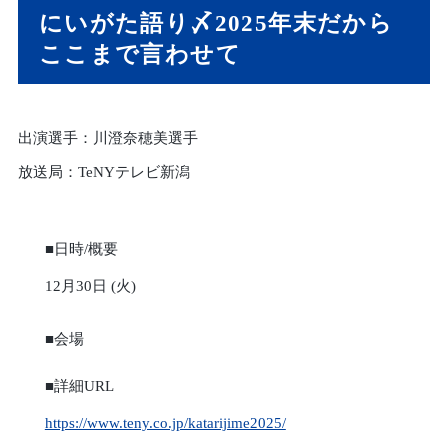
にいがた語り〆2025年末だから
ここまで言わせて
出演選手：川澄奈穂美選手
放送局：
TeNYテレビ新潟
■日時/概要
12月30日 (火)
■会場
■詳細URL
https://www.teny.co.jp/katarijime2025/