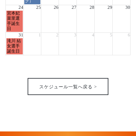
月
グ）
18th
24
25
26
27
28
29
30
2026
月
宮本妃
曜
菜里選
日,
手誕生
8
日
月
31
1
2
3
4
5
6
24th
月
滝川 結
2026
曜
女選手
日,
誕生日
8
月
31st
2026
スケジュール一覧へ戻る >