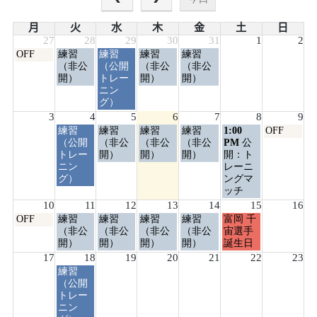
月
火
水
木
金
土
日
27
28
29
30
31
1
2
月
火
水
木
金
OFF
練習
練習
練習
練習
曜
曜
曜
曜
曜
（非公
（公開
（非公
（非公
日,
日,
日,
日,
日,
開）
トレー
開）
開）
7
7
7
7
7
ニン
月
月
月
月
月
グ）
27th
28th
29th
30th
31st
3
4
5
6
7
8
9
2026
2026
2026
2026
2026
火
水
木
金
土
日
練習
練習
練習
練習
1:00
OFF
曜
曜
曜
曜
曜
曜
（公開
（非公
（非公
（非公
PM
公
日,
日,
日,
日,
日,
日,
トレー
開）
開）
開）
開：ト
8
8
8
8
8
8
ニン
レーニ
月
月
月
月
月
月
グ）
ングマ
4th
5th
6th
7th
8th
9th
ッチ
2026
2026
2026
2026
2026
2026
10
11
12
13
14
15
16
月
火
水
木
金
土
OFF
練習
練習
練習
練習
富岡 千
曜
曜
曜
曜
曜
曜
（非公
（非公
（非公
（非公
宙選手
日,
日,
日,
日,
日,
日,
開）
開）
開）
開）
誕生日
8
8
8
8
8
8
17
18
19
20
21
22
23
月
月
月
月
月
月
火
練習
10th
11th
12th
13th
14th
15th
曜
（公開
2026
2026
2026
2026
2026
2026
日,
トレー
8
ニン