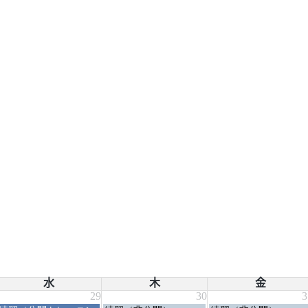
水
木
金
29
30
3