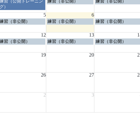
水
木
金
練習（公開トレーニン
練習（非公開）
練習（非公開）
曜
曜
曜
グ）
日,
日,
日,
5
6
7
7
7
水
木
金
練習（非公開）
練習（非公開）
練習（非公開）
月
月
月
曜
曜
曜
29th
30th
31st
日,
日,
日,
2026
2026
2026
12
13
1
8
8
8
水
木
金
練習（非公開）
練習（非公開）
練習（非公開）
月
月
月
曜
曜
曜
5th
6th
7th
日,
日,
日,
2026
19
2026
20
2026
2
8
8
8
月
月
月
12th
13th
14th
2026
26
2026
27
2026
2
2
3