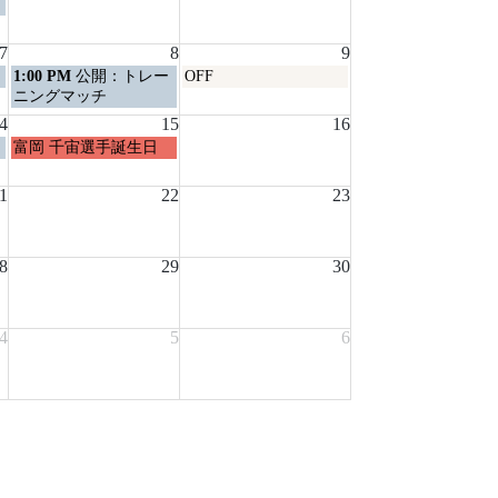
7
8
9
土
日
1:00 PM
公開：トレー
OFF
曜
曜
ニングマッチ
日,
日,
4
15
16
8
8
土
富岡 千宙選手誕生日
月
月
曜
8th
9th
日,
1
2026
22
2026
23
8
月
15th
8
2026
29
30
4
5
6