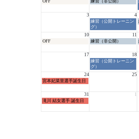
月
火
OFF
練習（非公開）
曜
曜
日,
日,
3
4
7
7
火
練習（公開トレーニン
月
月
曜
グ）
27th
28th
日,
2026
2026
10
11
8
月
火
OFF
練習（非公開）
月
曜
曜
4th
日,
日,
17
2026
18
8
8
火
練習（公開トレーニン
月
月
曜
グ）
10th
11th
日,
2026
24
2026
25
8
月
宮本妃菜里選手誕生日
月
曜
18th
日,
31
2026
1
8
月
滝川 結女選手 誕生日
月
曜
24th
日,
2026
8
月
31st
2026