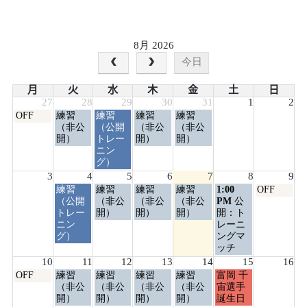
8月 2026
今日
月
火
水
木
金
土
日
27
28
29
30
31
1
2
月
火
水
木
金
OFF
練習
練習
練習
練習
曜
曜
曜
曜
曜
（非公
（公開
（非公
（非公
日,
日,
日,
日,
日,
開）
トレー
開）
開）
7
7
7
7
7
ニン
月
月
月
月
月
グ）
27th
28th
29th
30th
31st
3
4
5
6
7
8
9
2026
2026
2026
2026
2026
火
水
木
金
土
日
練習
練習
練習
練習
1:00
OFF
曜
曜
曜
曜
曜
曜
（公開
（非公
（非公
（非公
PM
公
日,
日,
日,
日,
日,
日,
トレー
開）
開）
開）
開：ト
8
8
8
8
8
8
ニン
レーニ
月
月
月
月
月
月
グ）
ングマ
4th
5th
6th
7th
8th
9th
ッチ
2026
2026
2026
2026
2026
2026
10
11
12
13
14
15
16
月
火
水
木
金
土
OFF
練習
練習
練習
練習
富岡 千
曜
曜
曜
曜
曜
曜
（非公
（非公
（非公
（非公
宙選手
日,
日,
日,
日,
日,
日,
開）
開）
開）
開）
誕生日