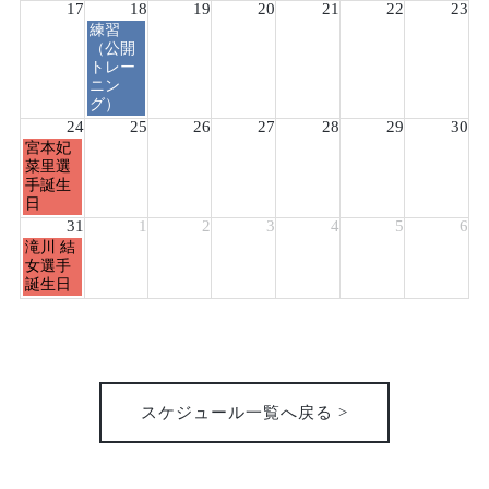
8
8
8
8
8
8
17
18
19
20
21
22
23
月
月
月
月
月
月
火
練習
10th
11th
12th
13th
14th
15th
曜
（公開
2026
2026
2026
2026
2026
2026
日,
トレー
8
ニン
月
グ）
18th
24
25
26
27
28
29
30
2026
月
宮本妃
曜
菜里選
日,
手誕生
8
日
月
31
1
2
3
4
5
6
24th
月
滝川 結
2026
曜
女選手
日,
誕生日
8
月
31st
2026
スケジュール一覧へ戻る >