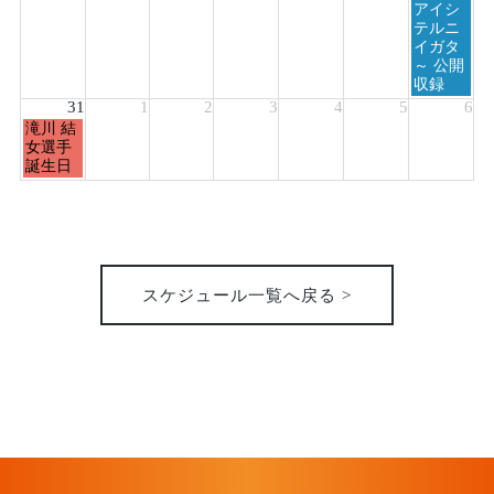
アイシ
テルニ
イガタ
～ 公開
収録
31
1
2
3
4
5
6
月
滝川 結
曜
女選手
日,
誕生日
8
月
31st
2026
スケジュール一覧へ戻る >