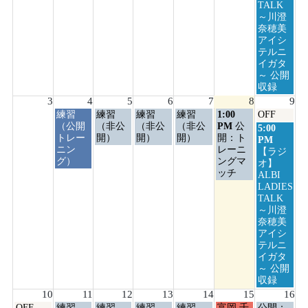
2026
2026
2026
2026
2026
2026
TALK
～川澄
奈穂美
アイシ
テルニ
イガタ
～ 公開
収録
3
4
5
6
7
8
9
火
水
木
金
土
日
練習
練習
練習
練習
1:00
OFF
曜
曜
曜
曜
曜
曜
（公開
（非公
（非公
（非公
PM
公
日
5:00
日,
日,
日,
日,
日,
日,
トレー
開）
開）
開）
開：ト
曜
PM
8
8
8
8
8
8
ニン
レーニ
日,
【ラジ
月
月
月
月
月
月
グ）
ングマ
8
オ】
4th
5th
6th
7th
8th
9th
ッチ
月
ALBI
2026
2026
2026
2026
2026
2026
9th
LADIES
2026
TALK
～川澄
奈穂美
アイシ
テルニ
イガタ
～ 公開
収録
10
11
12
13
14
15
16
月
火
水
木
金
土
日
OFF
練習
練習
練習
練習
富岡 千
公開：