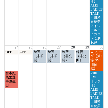
8
オ】
月
ALBI
23rd
LADIES
2026
TALK
～川澄
奈穂美
アイシ
テルニ
イガタ
～ 公開
収録
24
25
26
27
28
29
30
月
火
水
木
金
土
日
OFF
OFF
練習
練習
練習
練習
WEリー
曜
曜
曜
曜
曜
曜
曜
（非公
（非公
（非公
（非公
グ【第2
日,
日,
日,
日,
日,
日,
日,
開）
開）
開）
開）
節 マイ
8
8
8
8
8
8
8
仙台
月
月
月
月
月
月
月
戦】
24th
25th
26th
27th
28th
29th
30th
月
日
宮本妃
5:00
2026
2026
2026
2026
2026
2026
2026
曜
曜
菜里選
PM
日,
日,
手誕生
【ラジ
8
8
日
オ】
月
月
ALBI
24th
30th
LADIES
2026
2026
TALK
～川澄
奈穂美