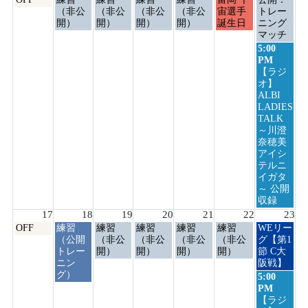
曜
曜
曜
曜
曜
曜
曜
（非公
（非公
（非公
（非公
宙選手
トレー
日,
日,
日,
日,
日,
日,
日,
開）
開）
開）
開）
誕生日
ニング
8
8
8
8
8
8
8
マッチ
月
月
月
月
月
月
月
日
5:00
10th
11th
12th
13th
14th
15th
16th
曜
PM
2026
2026
2026
2026
2026
2026
2026
日,
【ラジ
8
オ】
月
ALBI
16th
LADIES
2026
TALK
～川澄
奈穂美
アイシ
テルニ
イガタ
～ 公開
収録
17
18
19
20
21
22
23
月
火
水
木
金
土
日
OFF
練習
練習
練習
練習
練習
WEリー
曜
曜
曜
曜
曜
曜
曜
（公開
（非公
（非公
（非公
（非公
グ【第1
日,
日,
日,
日,
日,
日,
日,
トレー
開）
開）
開）
開）
節 C大
8
8
8
8
8
8
8
ニン
阪戦】
月
月
月
月
月
月
月
グ）
日
5:00
17th
18th
19th
20th
21st
22nd
23rd
曜
PM
2026
2026
2026
2026
2026
2026
2026
日,
【ラジ