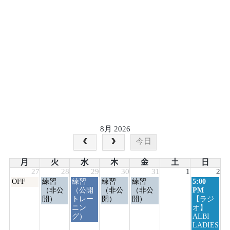
8月 2026
今日
月
火
水
木
金
土
日
27
28
29
30
31
1
2
月
火
水
木
金
日
OFF
練習
練習
練習
練習
5:00
曜
曜
曜
曜
曜
曜
（非公
（公開
（非公
（非公
PM
日,
日,
日,
日,
日,
日,
開）
トレー
開）
開）
【ラジ
7
7
7
7
7
8
ニン
オ】
月
月
月
月
月
月
グ）
ALBI
27th
28th
29th
30th
31st
2nd
LADIES