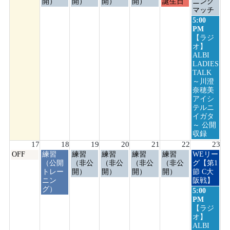
日,
日,
日,
日,
日,
日,
日,
開）
開）
開）
開）
誕生日
ニング
8
8
8
8
8
8
8
マッチ
月
月
月
月
月
月
月
日
5:00
10th
11th
12th
13th
14th
15th
16th
曜
PM
2026
2026
2026
2026
2026
2026
2026
日,
【ラジ
8
オ】
月
ALBI
16th
LADIES
2026
TALK
～川澄
奈穂美
アイシ
テルニ
イガタ
～ 公開
収録
17
18
19
20
21
22
23
月
火
水
木
金
土
日
OFF
練習
練習
練習
練習
練習
WEリー
曜
曜
曜
曜
曜
曜
曜
（公開
（非公
（非公
（非公
（非公
グ【第1
日,
日,
日,
日,
日,
日,
日,
トレー
開）
開）
開）
開）
節 C大
8
8
8
8
8
8
8
ニン
阪戦】
月
月
月
月
月
月
月
グ）
日
5:00
17th
18th
19th
20th
21st
22nd
23rd
曜
PM
2026
2026
2026
2026
2026
2026
2026
日,
【ラジ
8
オ】
月
ALBI