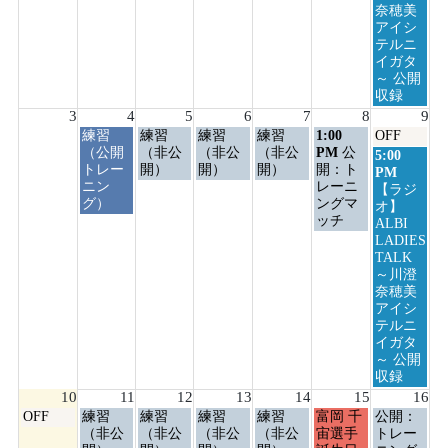
奈穂美
アイシ
テルニ
イガタ
～ 公開
収録
3
4
5
6
7
8
9
火
水
木
金
土
日
練習
練習
練習
練習
1:00
OFF
曜
曜
曜
曜
曜
曜
（公開
（非公
（非公
（非公
PM
公
日
5:00
日,
日,
日,
日,
日,
日,
トレー
開）
開）
開）
開：ト
曜
PM
8
8
8
8
8
8
ニン
レーニ
日,
【ラジ
月
月
月
月
月
月
グ）
ングマ
8
オ】
4th
5th
6th
7th
8th
9th
ッチ
月
ALBI
2026
2026
2026
2026
2026
2026
9th
LADIES
2026
TALK
～川澄
奈穂美
アイシ
テルニ
イガタ
～ 公開
収録
10
11
12
13
14
15
16
月
火
水
木
金
土
日
OFF
練習
練習
練習
練習
富岡 千
公開：
曜
曜
曜
曜
曜
曜
曜
（非公
（非公
（非公
（非公
宙選手
トレー