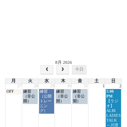
8月 2026
今日
月
火
水
木
金
土
日
27
28
29
30
31
1
2
月
火
水
木
金
日
OFF
練習
練習
練習
練習
5:00
曜
曜
曜
曜
曜
曜
（非公
（公開
（非公
（非公
PM
日,
日,
日,
日,
日,
日,
開）
トレー
開）
開）
【ラジ
7
7
7
7
7
8
ニン
オ】
月
月
月
月
月
月
グ）
ALBI
27th
28th
29th
30th
31st
2nd
LADIES
2026
2026
2026
2026
2026
2026
TALK
～川澄