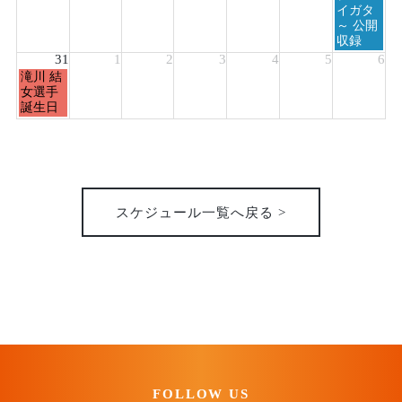
イガタ
～ 公開
収録
31
1
2
3
4
5
6
月
滝川 結
曜
女選手
日,
誕生日
8
月
31st
2026
スケジュール一覧へ戻る >
FOLLOW US