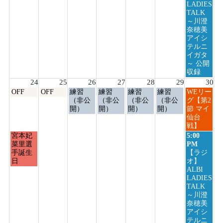
23rd
LADIES
2026
TALK
～川澄
奈穂美
アイシ
テルニ
イガタ
～ 公開
収録
24
25
26
27
28
29
30
月
火
水
木
金
土
日
OFF
OFF
練習
練習
練習
練習
WEリー
曜
曜
曜
曜
曜
曜
曜
（非公
（非公
（非公
（非公
グ【第2
日,
日,
日,
日,
日,
日,
日,
開）
開）
開）
開）
節 マイ
8
8
8
8
8
8
8
仙台
月
月
月
月
月
月
月
戦】
24th
25th
26th
27th
28th
29th
30th
月
日
宮本妃
5:00
2026
2026
2026
2026
2026
2026
2026
曜
曜
菜里選
PM
日,
日,
手誕生
【ラジ
8
8
日
オ】
月
月
ALBI
24th
30th
LADIES
2026
2026
TALK
～川澄
奈穂美
アイシ
テルニ