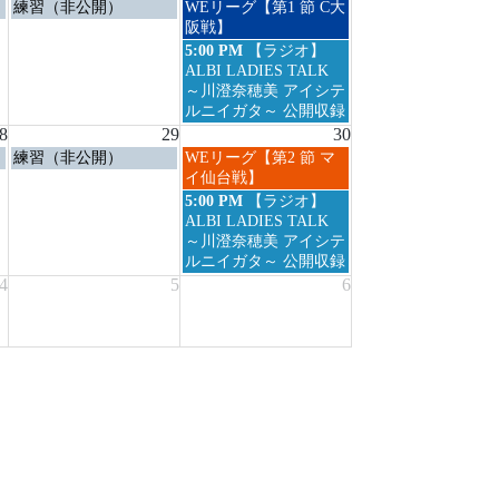
土
日
練習（非公開）
WEリーグ【第1 節 C大
2026
曜
曜
阪戦】
日,
日,
日
5:00 PM
【ラジオ】
8
8
曜
ALBI LADIES TALK
月
月
日,
～川澄奈穂美 アイシテ
22nd
23rd
8
ルニイガタ～ 公開収録
2026
2026
月
8
29
30
23rd
土
日
練習（非公開）
WEリーグ【第2 節 マ
2026
曜
曜
イ仙台戦】
日,
日,
日
5:00 PM
【ラジオ】
8
8
曜
ALBI LADIES TALK
月
月
日,
～川澄奈穂美 アイシテ
29th
30th
8
ルニイガタ～ 公開収録
2026
2026
月
4
5
6
30th
2026