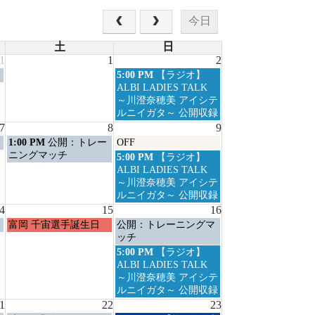
今日
土
日
1
1
2
日
5:00 PM
【ラジオ】
曜
ALBI LADIES TALK
日,
～川澄奈穂美 アイシテ
8
ルニイガタ～ 公開収録
月
7
8
9
2nd
土
日
1:00 PM
公開：トレー
OFF
2026
曜
曜
ニングマッチ
日
5:00 PM
【ラジオ】
日,
日,
曜
ALBI LADIES TALK
8
8
日,
～川澄奈穂美 アイシテ
月
月
8
ルニイガタ～ 公開収録
8th
9th
月
4
15
16
2026
2026
9th
土
日
富岡 千宙選手誕生日
公開：トレーニングマ
2026
曜
曜
ッチ
日,
日,
日
5:00 PM
【ラジオ】
8
8
曜
ALBI LADIES TALK
月
月
日,
～川澄奈穂美 アイシテ
15th
16th
8
ルニイガタ～ 公開収録
2026
2026
月
1
22
23
16th