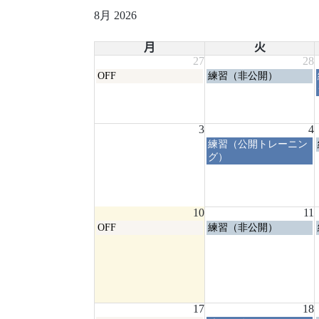
8月 2026
月
火
27
28
月
火
OFF
練習（非公開）
曜
曜
日,
日,
7
7
月
月
3
4
27th
28th
火
練習（公開トレーニン
2026
2026
曜
グ）
日,
8
月
4th
10
11
2026
月
火
OFF
練習（非公開）
曜
曜
日,
日,
8
8
月
月
10th
11th
2026
2026
17
18