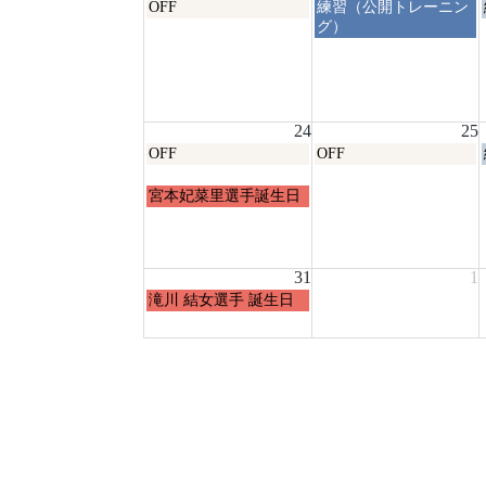
月
火
OFF
練習（公開トレーニン
曜
曜
グ）
日,
日,
8
8
月
月
17th
18th
2026
2026
24
25
月
火
OFF
OFF
曜
曜
日,
日,
月
宮本妃菜里選手誕生日
8
8
曜
月
月
日,
24th
25th
8
2026
2026
月
31
1
24th
月
滝川 結女選手 誕生日
2026
曜
日,
8
月
31st
2026