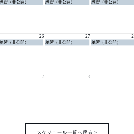
水
木
金
練習（非公開）
練習（非公開）
練習（非公開）
曜
曜
曜
日,
日,
日,
8
8
8
月
月
月
19th
20th
21st
2026
2026
2026
26
27
2
水
木
金
練習（非公開）
練習（非公開）
練習（非公開）
曜
曜
曜
日,
日,
日,
8
8
8
月
月
月
26th
27th
28th
2026
2026
2026
2
3
スケジュール一覧へ戻る >