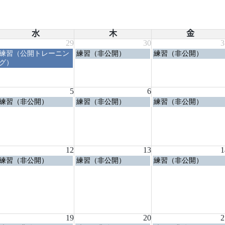
水
木
金
29
30
3
水
木
金
練習（公開トレーニン
練習（非公開）
練習（非公開）
曜
曜
曜
グ）
日,
日,
日,
7
7
7
月
月
月
5
6
29th
30th
31st
水
木
金
練習（非公開）
練習（非公開）
練習（非公開）
2026
2026
2026
曜
曜
曜
日,
日,
日,
8
8
8
月
月
月
5th
6th
7th
12
13
1
2026
2026
2026
水
木
金
練習（非公開）
練習（非公開）
練習（非公開）
曜
曜
曜
日,
日,
日,
8
8
8
月
月
月
12th
13th
14th
2026
2026
2026
19
20
2