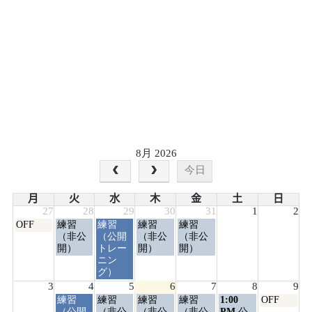
8月 2026
今日
月
火
水
木
金
土
日
27
28
29
30
31
1
2
月
火
水
木
金
OFF
練習
練習
練習
練習
曜
曜
曜
曜
曜
（非公
（公開
（非公
（非公
日,
日,
日,
日,
日,
開）
トレー
開）
開）
7
7
7
7
7
ニン
月
月
月
月
月
グ）
27th
28th
29th
30th
31st
3
4
5
6
7
8
9
2026
2026
2026
2026
2026
火
水
木
金
土
日
練習
練習
練習
練習
1:00
OFF
曜
曜
曜
曜
曜
曜
（公開
（非公
（非公
（非公
PM
公