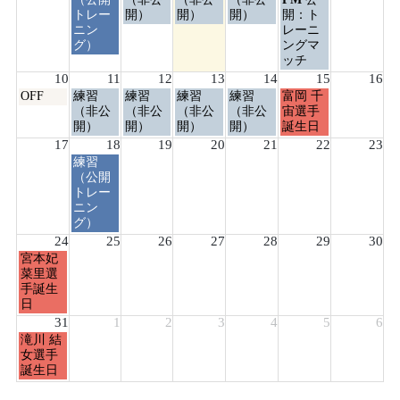
日,
日,
日,
日,
日,
日,
トレー
開）
開）
開）
開：ト
8
8
8
8
8
8
ニン
レーニ
月
月
月
月
月
月
グ）
ングマ
4th
5th
6th
7th
8th
9th
ッチ
2026
2026
2026
2026
2026
2026
10
11
12
13
14
15
16
月
火
水
木
金
土
OFF
練習
練習
練習
練習
富岡 千
曜
曜
曜
曜
曜
曜
（非公
（非公
（非公
（非公
宙選手
日,
日,
日,
日,
日,
日,
開）
開）
開）
開）
誕生日
8
8
8
8
8
8
17
18
19
20
21
22
23
月
月
月
月
月
月
火
練習
10th
11th
12th
13th
14th
15th
曜
（公開
2026
2026
2026
2026
2026
2026
日,
トレー
8
ニン
月
グ）
18th
24
25
26
27
28
29
30
2026
月
宮本妃
曜
菜里選
日,
手誕生
8
日
月
31
1
2
3
4
5
6
24th
月
滝川 結
2026
曜
女選手
日,
誕生日
8
月