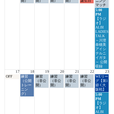
日,
日,
日,
日,
日,
日,
日,
開）
開）
開）
開）
誕生日
ニング
8
8
8
8
8
8
8
マッチ
月
月
月
月
月
月
月
日
5:00
10th
11th
12th
13th
14th
15th
16th
曜
PM
2026
2026
2026
2026
2026
2026
2026
日,
【ラジ
8
オ】
月
ALBI
16th
LADIES
2026
TALK
～川澄
奈穂美
アイシ
テルニ
イガタ
～ 公開
収録
17
18
19
20
21
22
23
月
火
水
木
金
土
日
OFF
練習
練習
練習
練習
練習
WEリー
曜
曜
曜
曜
曜
曜
曜
（公開
（非公
（非公
（非公
（非公
グ【第1
日,
日,
日,
日,
日,
日,
日,
トレー
開）
開）
開）
開）
節 C大
8
8
8
8
8
8
8
ニン
阪戦】
月
月
月
月
月
月
月
グ）
日
5:00
17th
18th
19th
20th
21st
22nd
23rd
曜
PM
2026
2026
2026
2026
2026
2026
2026
日,
【ラジ
8
オ】
月
ALBI