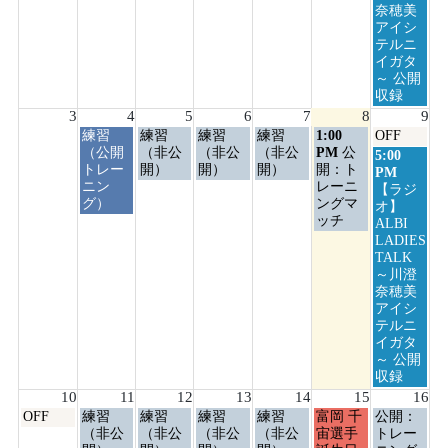
奈穂美
アイシ
テルニ
イガタ
～ 公開
収録
3
4
5
6
7
8
9
火
水
木
金
土
日
練習
練習
練習
練習
1:00
OFF
曜
曜
曜
曜
曜
曜
（公開
（非公
（非公
（非公
PM
公
日
5:00
日,
日,
日,
日,
日,
日,
トレー
開）
開）
開）
開：ト
曜
PM
8
8
8
8
8
8
ニン
レーニ
日,
【ラジ
月
月
月
月
月
月
グ）
ングマ
8
オ】
4th
5th
6th
7th
8th
9th
ッチ
月
ALBI
2026
2026
2026
2026
2026
2026
9th
LADIES
2026
TALK
～川澄
奈穂美
アイシ
テルニ
イガタ
～ 公開
収録
10
11
12
13
14
15
16
月
火
水
木
金
土
日
OFF
練習
練習
練習
練習
富岡 千
公開：
曜
曜
曜
曜
曜
曜
曜
（非公
（非公
（非公
（非公
宙選手
トレー