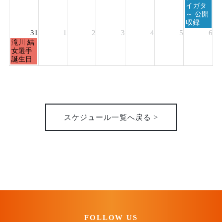
イガタ
～ 公開
収録
31
1
2
3
4
5
6
月
滝川 結
曜
女選手
日,
誕生日
8
月
31st
2026
スケジュール一覧へ戻る >
FOLLOW US