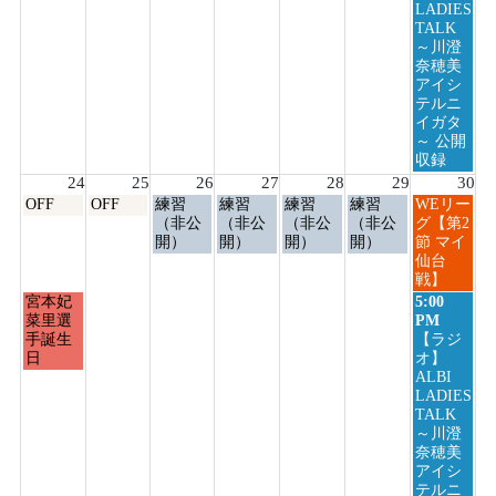
23rd
LADIES
2026
TALK
～川澄
奈穂美
アイシ
テルニ
イガタ
～ 公開
収録
24
25
26
27
28
29
30
月
火
水
木
金
土
日
OFF
OFF
練習
練習
練習
練習
WEリー
曜
曜
曜
曜
曜
曜
曜
（非公
（非公
（非公
（非公
グ【第2
日,
日,
日,
日,
日,
日,
日,
開）
開）
開）
開）
節 マイ
8
8
8
8
8
8
8
仙台
月
月
月
月
月
月
月
戦】
24th
25th
26th
27th
28th
29th
30th
月
日
宮本妃
5:00
2026
2026
2026
2026
2026
2026
2026
曜
曜
菜里選
PM
日,
日,
手誕生
【ラジ
8
8
日
オ】
月
月
ALBI
24th
30th
LADIES
2026
2026
TALK
～川澄
奈穂美
アイシ
テルニ