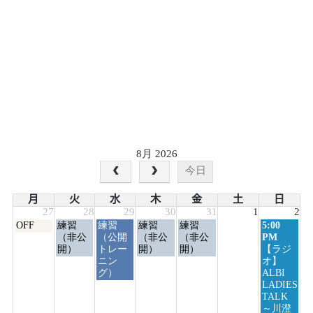
8月 2026
今日
月
火
水
木
金
土
日
27
28
29
30
31
1
2
月
火
水
木
金
日
OFF
練習
練習
練習
練習
5:00
曜
曜
曜
曜
曜
曜
（非公
（公開
（非公
（非公
PM
日,
日,
日,
日,
日,
日,
開）
トレー
開）
開）
【ラジ
7
7
7
7
7
8
ニン
オ】
月
月
月
月
月
月
グ）
ALBI
27th
28th
29th
30th
31st
2nd
LADIES
2026
2026
2026
2026
2026
2026
TALK
～川澄