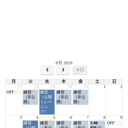
8月 2026
今日
月
火
水
木
金
土
日
27
28
29
30
31
1
2
月
火
水
木
金
OFF
練習
練習
練習
練習
曜
曜
曜
曜
曜
（非公
（公開
（非公
（非公
日,
日,
日,
日,
日,
開）
トレー
開）
開）
7
7
7
7
7
ニン
月
月
月
月
月
グ）
27th
28th
29th
30th
31st
3
4
5
6
7
8
9
2026
2026
2026
2026
2026
火
水
木
金
土
日
練習
練習
練習
練習
1:00
OFF
曜
曜
曜
曜
曜
曜
（公開
（非公
（非公
（非公
PM
公