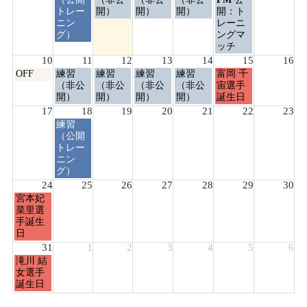
日,
日,
日,
日,
日,
日,
トレー
開）
開）
開）
開：ト
8
8
8
8
8
8
ニン
レーニ
月
月
月
月
月
月
グ）
ングマ
4th
5th
6th
7th
8th
9th
ッチ
2026
2026
2026
2026
2026
2026
10
11
12
13
14
15
16
月
火
水
木
金
土
OFF
練習
練習
練習
練習
富岡 千
曜
曜
曜
曜
曜
曜
（非公
（非公
（非公
（非公
宙選手
日,
日,
日,
日,
日,
日,
開）
開）
開）
開）
誕生日
8
8
8
8
8
8
17
18
19
20
21
22
23
月
月
月
月
月
月
火
練習
10th
11th
12th
13th
14th
15th
曜
（公開
2026
2026
2026
2026
2026
2026
日,
トレー
8
ニン
月
グ）
18th
24
25
26
27
28
29
30
2026
月
宮本妃
曜
菜里選
日,
手誕生
8
日
月
31
1
2
3
4
5
6
24th
月
滝川 結
2026
曜
女選手
日,
誕生日
8
月