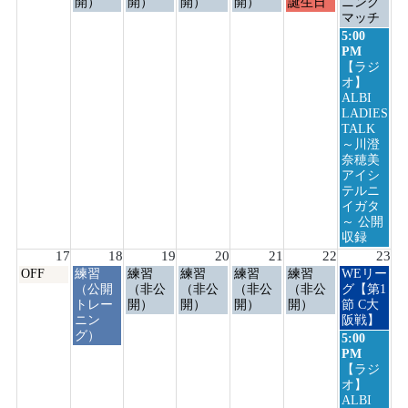
日,
日,
日,
日,
日,
日,
日,
開）
開）
開）
開）
誕生日
ニング
8
8
8
8
8
8
8
マッチ
月
月
月
月
月
月
月
日
5:00
10th
11th
12th
13th
14th
15th
16th
曜
PM
2026
2026
2026
2026
2026
2026
2026
日,
【ラジ
8
オ】
月
ALBI
16th
LADIES
2026
TALK
～川澄
奈穂美
アイシ
テルニ
イガタ
～ 公開
収録
17
18
19
20
21
22
23
月
火
水
木
金
土
日
OFF
練習
練習
練習
練習
練習
WEリー
曜
曜
曜
曜
曜
曜
曜
（公開
（非公
（非公
（非公
（非公
グ【第1
日,
日,
日,
日,
日,
日,
日,
トレー
開）
開）
開）
開）
節 C大
8
8
8
8
8
8
8
ニン
阪戦】
月
月
月
月
月
月
月
グ）
日
5:00
17th
18th
19th
20th
21st
22nd
23rd
曜
PM
2026
2026
2026
2026
2026
2026
2026
日,
【ラジ
8
オ】
月
ALBI