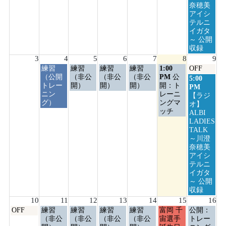
奈穂美
アイシ
テルニ
イガタ
～ 公開
収録
3
4
5
6
7
8
9
火
水
木
金
土
日
練習
練習
練習
練習
1:00
OFF
曜
曜
曜
曜
曜
曜
（公開
（非公
（非公
（非公
PM
公
日
5:00
日,
日,
日,
日,
日,
日,
トレー
開）
開）
開）
開：ト
曜
PM
8
8
8
8
8
8
ニン
レーニ
日,
【ラジ
月
月
月
月
月
月
グ）
ングマ
8
オ】
4th
5th
6th
7th
8th
9th
ッチ
月
ALBI
2026
2026
2026
2026
2026
2026
9th
LADIES
2026
TALK
～川澄
奈穂美
アイシ
テルニ
イガタ
～ 公開
収録
10
11
12
13
14
15
16
月
火
水
木
金
土
日
OFF
練習
練習
練習
練習
富岡 千
公開：
曜
曜
曜
曜
曜
曜
曜
（非公
（非公
（非公
（非公
宙選手
トレー