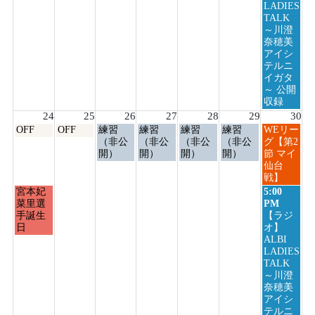
23rd
LADIES
2026
TALK
～川澄
奈穂美
アイシ
テルニ
イガタ
～ 公開
収録
24
25
26
27
28
29
30
月
火
水
木
金
土
日
OFF
OFF
練習
練習
練習
練習
WEリー
曜
曜
曜
曜
曜
曜
曜
（非公
（非公
（非公
（非公
グ【第2
日,
日,
日,
日,
日,
日,
日,
開）
開）
開）
開）
節 マイ
8
8
8
8
8
8
8
仙台
月
月
月
月
月
月
月
戦】
24th
25th
26th
27th
28th
29th
30th
月
日
宮本妃
5:00
2026
2026
2026
2026
2026
2026
2026
曜
曜
菜里選
PM
日,
日,
手誕生
【ラジ
8
8
日
オ】
月
月
ALBI
24th
30th
LADIES
2026
2026
TALK
～川澄
奈穂美
アイシ
テルニ