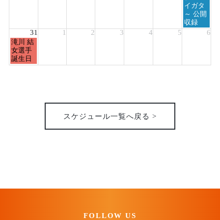
イガタ
～ 公開
収録
31
1
2
3
4
5
6
月
滝川 結
曜
女選手
日,
誕生日
8
月
31st
2026
スケジュール一覧へ戻る >
FOLLOW US