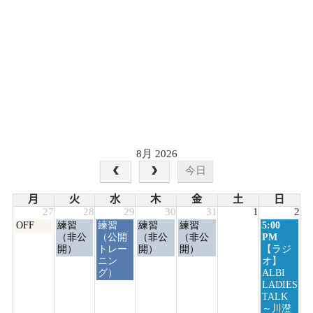
8月 2026
今日
月
火
水
木
金
土
日
27
28
29
30
31
1
2
月
火
水
木
金
日
OFF
練習
練習
練習
練習
5:00
曜
曜
曜
曜
曜
曜
（非公
（公開
（非公
（非公
PM
日,
日,
日,
日,
日,
日,
開）
トレー
開）
開）
【ラジ
7
7
7
7
7
8
ニン
オ】
月
月
月
月
月
月
グ）
ALBI
27th
28th
29th
30th
31st
2nd
LADIES
2026
2026
2026
2026
2026
2026
TALK
～川澄