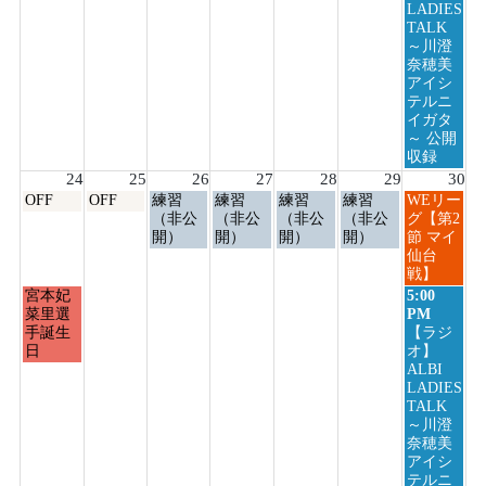
23rd
LADIES
2026
TALK
～川澄
奈穂美
アイシ
テルニ
イガタ
～ 公開
収録
24
25
26
27
28
29
30
月
火
水
木
金
土
日
OFF
OFF
練習
練習
練習
練習
WEリー
曜
曜
曜
曜
曜
曜
曜
（非公
（非公
（非公
（非公
グ【第2
日,
日,
日,
日,
日,
日,
日,
開）
開）
開）
開）
節 マイ
8
8
8
8
8
8
8
仙台
月
月
月
月
月
月
月
戦】
24th
25th
26th
27th
28th
29th
30th
月
日
宮本妃
5:00
2026
2026
2026
2026
2026
2026
2026
曜
曜
菜里選
PM
日,
日,
手誕生
【ラジ
8
8
日
オ】
月
月
ALBI
24th
30th
LADIES
2026
2026
TALK
～川澄
奈穂美
アイシ
テルニ