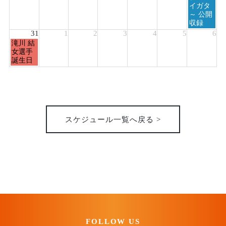
イガタ
～ 公開
収録
31
1
2
3
4
5
6
月
滝川 結
曜
女選手
日,
誕生日
8
月
31st
2026
スケジュール一覧へ戻る >
FOLLOW US