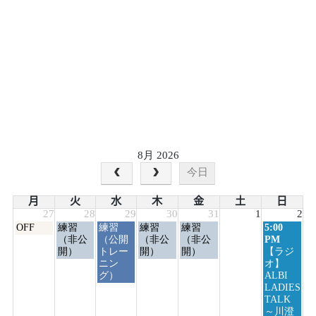
8月 2026
今日
月
火
水
木
金
土
日
27
28
29
30
31
1
2
月
火
水
木
金
日
OFF
練習
練習
練習
練習
5:00
曜
曜
曜
曜
曜
曜
（非公
（公開
（非公
（非公
PM
日,
日,
日,
日,
日,
日,
開）
トレー
開）
開）
【ラジ
7
7
7
7
7
8
ニン
オ】
月
月
月
月
月
月
グ）
ALBI
27th
28th
29th
30th
31st
2nd
LADIES
2026
2026
2026
2026
2026
2026
TALK
～川澄