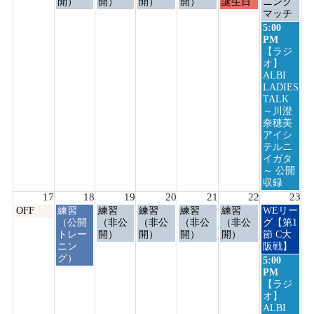
日,
日,
日,
日,
日,
日,
日,
開）
開）
開）
開）
誕生日
ニング
8
8
8
8
8
8
8
マッチ
月
月
月
月
月
月
月
日
5:00
10th
11th
12th
13th
14th
15th
16th
曜
PM
2026
2026
2026
2026
2026
2026
2026
日,
【ラジ
8
オ】
月
ALBI
16th
LADIES
2026
TALK
～川澄
奈穂美
アイシ
テルニ
イガタ
～ 公開
収録
17
18
19
20
21
22
23
月
火
水
木
金
土
日
OFF
練習
練習
練習
練習
練習
WEリー
曜
曜
曜
曜
曜
曜
曜
（公開
（非公
（非公
（非公
（非公
グ【第1
日,
日,
日,
日,
日,
日,
日,
トレー
開）
開）
開）
開）
節 C大
8
8
8
8
8
8
8
ニン
阪戦】
月
月
月
月
月
月
月
グ）
日
5:00
17th
18th
19th
20th
21st
22nd
23rd
曜
PM
2026
2026
2026
2026
2026
2026
2026
日,
【ラジ
8
オ】
月
ALBI