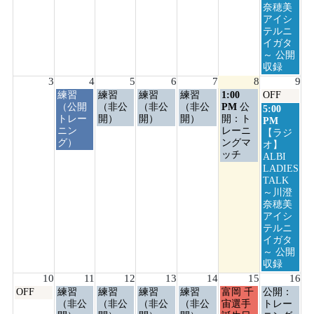
奈穂美
アイシ
テルニ
イガタ
～ 公開
収録
3
4
5
6
7
8
9
火
水
木
金
土
日
練習
練習
練習
練習
1:00
OFF
曜
曜
曜
曜
曜
曜
（公開
（非公
（非公
（非公
PM
公
日
5:00
日,
日,
日,
日,
日,
日,
トレー
開）
開）
開）
開：ト
曜
PM
8
8
8
8
8
8
ニン
レーニ
日,
【ラジ
月
月
月
月
月
月
グ）
ングマ
8
オ】
4th
5th
6th
7th
8th
9th
ッチ
月
ALBI
2026
2026
2026
2026
2026
2026
9th
LADIES
2026
TALK
～川澄
奈穂美
アイシ
テルニ
イガタ
～ 公開
収録
10
11
12
13
14
15
16
月
火
水
木
金
土
日
OFF
練習
練習
練習
練習
富岡 千
公開：
曜
曜
曜
曜
曜
曜
曜
（非公
（非公
（非公
（非公
宙選手
トレー