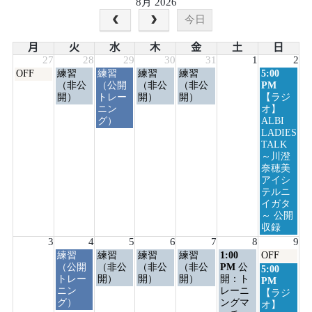
8月 2026
今日
月
火
水
木
金
土
日
27
28
29
30
31
1
2
月
火
水
木
金
日
OFF
練習
練習
練習
練習
5:00
曜
曜
曜
曜
曜
曜
（非公
（公開
（非公
（非公
PM
日,
日,
日,
日,
日,
日,
開）
トレー
開）
開）
【ラジ
7
7
7
7
7
8
ニン
オ】
月
月
月
月
月
月
グ）
ALBI
27th
28th
29th
30th
31st
2nd
LADIES
2026
2026
2026
2026
2026
2026
TALK
～川澄
奈穂美
アイシ
テルニ
イガタ
～ 公開
収録
3
4
5
6
7
8
9
火
水
木
金
土
日
練習
練習
練習
練習
1:00
OFF
曜
曜
曜
曜
曜
曜
（公開
（非公
（非公
（非公
PM
公
日
5:00
日,
日,
日,
日,
日,
日,
トレー
開）
開）
開）
開：ト
曜
PM
8
8
8
8
8
8
ニン
レーニ
日,
【ラジ
月
月
月
月
月
月
グ）
ングマ
8
オ】