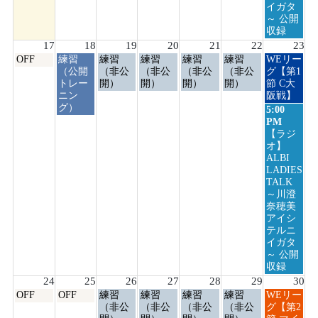
イガタ
～ 公開
収録
17
18
19
20
21
22
23
月
火
水
木
金
土
日
OFF
練習
練習
練習
練習
練習
WEリー
曜
曜
曜
曜
曜
曜
曜
（公開
（非公
（非公
（非公
（非公
グ【第1
日,
日,
日,
日,
日,
日,
日,
トレー
開）
開）
開）
開）
節 C大
8
8
8
8
8
8
8
ニン
阪戦】
月
月
月
月
月
月
月
グ）
日
5:00
17th
18th
19th
20th
21st
22nd
23rd
曜
PM
2026
2026
2026
2026
2026
2026
2026
日,
【ラジ
8
オ】
月
ALBI
23rd
LADIES
2026
TALK
～川澄
奈穂美
アイシ
テルニ
イガタ
～ 公開
収録
24
25
26
27
28
29
30
月
火
水
木
金
土
日
OFF
OFF
練習
練習
練習
練習
WEリー
曜
曜
曜
曜
曜
曜
曜
（非公
（非公
（非公
（非公
グ【第2