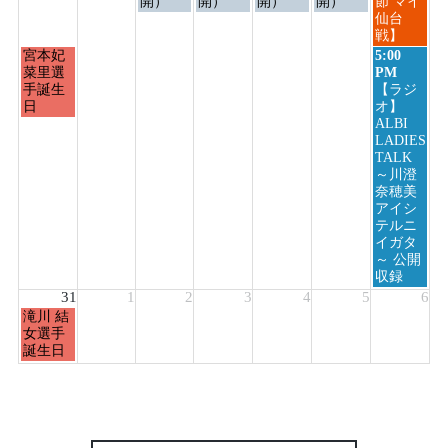
日,
日,
日,
日,
日,
日,
日,
開）
開）
開）
開）
節 マイ
8
8
8
8
8
8
8
仙台
月
月
月
月
月
月
月
戦】
24th
25th
26th
27th
28th
29th
30th
月
日
宮本妃
5:00
2026
2026
2026
2026
2026
2026
2026
曜
曜
菜里選
PM
日,
日,
手誕生
【ラジ
8
8
日
オ】
月
月
ALBI
24th
30th
LADIES
2026
2026
TALK
～川澄
奈穂美
アイシ
テルニ
イガタ
～ 公開
収録
31
1
2
3
4
5
6
月
滝川 結
曜
女選手
日,
誕生日
8
月
31st
2026