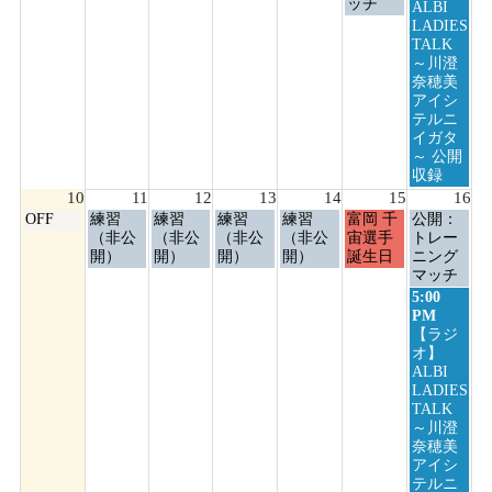
4th
5th
6th
7th
8th
9th
ッチ
月
ALBI
2026
2026
2026
2026
2026
2026
9th
LADIES
2026
TALK
～川澄
奈穂美
アイシ
テルニ
イガタ
～ 公開
収録
10
11
12
13
14
15
16
月
火
水
木
金
土
日
OFF
練習
練習
練習
練習
富岡 千
公開：
曜
曜
曜
曜
曜
曜
曜
（非公
（非公
（非公
（非公
宙選手
トレー
日,
日,
日,
日,
日,
日,
日,
開）
開）
開）
開）
誕生日
ニング
8
8
8
8
8
8
8
マッチ
月
月
月
月
月
月
月
日
5:00
10th
11th
12th
13th
14th
15th
16th
曜
PM
2026
2026
2026
2026
2026
2026
2026
日,
【ラジ
8
オ】
月
ALBI
16th
LADIES
2026
TALK
～川澄
奈穂美
アイシ
テルニ