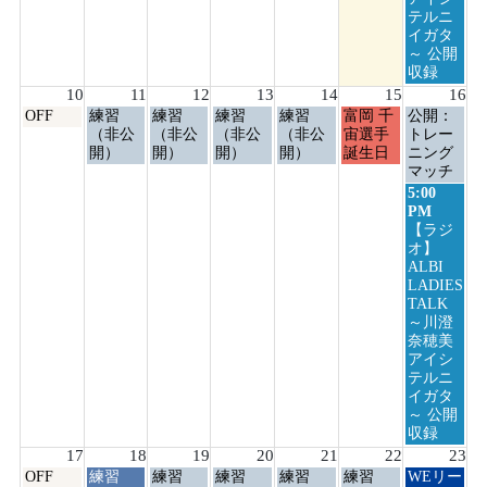
テルニ
イガタ
～ 公開
収録
10
11
12
13
14
15
16
月
火
水
木
金
土
日
OFF
練習
練習
練習
練習
富岡 千
公開：
曜
曜
曜
曜
曜
曜
曜
（非公
（非公
（非公
（非公
宙選手
トレー
日,
日,
日,
日,
日,
日,
日,
開）
開）
開）
開）
誕生日
ニング
8
8
8
8
8
8
8
マッチ
月
月
月
月
月
月
月
日
5:00
10th
11th
12th
13th
14th
15th
16th
曜
PM
2026
2026
2026
2026
2026
2026
2026
日,
【ラジ
8
オ】
月
ALBI
16th
LADIES
2026
TALK
～川澄
奈穂美
アイシ
テルニ
イガタ
～ 公開
収録
17
18
19
20
21
22
23
月
火
水
木
金
土
日
OFF
練習
練習
練習
練習
練習
WEリー