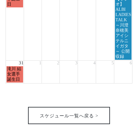
8
8
日
オ】
月
月
ALBI
24th
30th
LADIES
2026
2026
TALK
～川澄
奈穂美
アイシ
テルニ
イガタ
～ 公開
収録
31
1
2
3
4
5
6
月
滝川 結
曜
女選手
日,
誕生日
8
月
31st
2026
スケジュール一覧へ戻る >