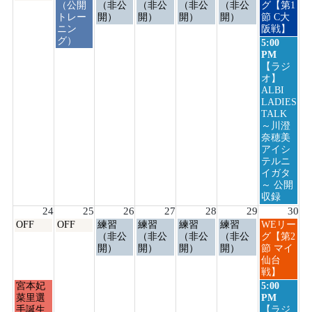
曜
曜
曜
曜
曜
曜
曜
（公開
（非公
（非公
（非公
（非公
グ【第1
日,
日,
日,
日,
日,
日,
日,
トレー
開）
開）
開）
開）
節 C大
8
8
8
8
8
8
8
ニン
阪戦】
月
月
月
月
月
月
月
グ）
日
5:00
17th
18th
19th
20th
21st
22nd
23rd
曜
PM
2026
2026
2026
2026
2026
2026
2026
日,
【ラジ
8
オ】
月
ALBI
23rd
LADIES
2026
TALK
～川澄
奈穂美
アイシ
テルニ
イガタ
～ 公開
収録
24
25
26
27
28
29
30
月
火
水
木
金
土
日
OFF
OFF
練習
練習
練習
練習
WEリー
曜
曜
曜
曜
曜
曜
曜
（非公
（非公
（非公
（非公
グ【第2
日,
日,
日,
日,
日,
日,
日,
開）
開）
開）
開）
節 マイ
8
8
8
8
8
8
8
仙台
月
月
月
月
月
月
月
戦】
24th
25th
26th
27th
28th
29th
30th
月
日
宮本妃
5:00
2026
2026
2026
2026
2026
2026
2026
曜
曜
菜里選
PM
日,
日,
手誕生
【ラジ