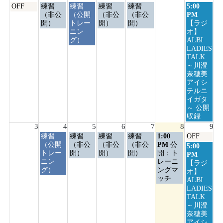
月
火
水
木
金
日
OFF
練習
練習
練習
練習
5:00
曜
曜
曜
曜
曜
曜
（非公
（公開
（非公
（非公
PM
日,
日,
日,
日,
日,
日,
開）
トレー
開）
開）
【ラジ
7
7
7
7
7
8
ニン
オ】
月
月
月
月
月
月
グ）
ALBI
27th
28th
29th
30th
31st
2nd
LADIES
2026
2026
2026
2026
2026
2026
TALK
～川澄
奈穂美
アイシ
テルニ
イガタ
～ 公開
収録
3
4
5
6
7
8
9
火
水
木
金
土
日
練習
練習
練習
練習
1:00
OFF
曜
曜
曜
曜
曜
曜
（公開
（非公
（非公
（非公
PM
公
日
5:00
日,
日,
日,
日,
日,
日,
トレー
開）
開）
開）
開：ト
曜
PM
8
8
8
8
8
8
ニン
レーニ
日,
【ラジ
月
月
月
月
月
月
グ）
ングマ
8
オ】
4th
5th
6th
7th
8th
9th
ッチ
月
ALBI
2026
2026
2026
2026
2026
2026
9th
LADIES
2026
TALK
～川澄
奈穂美
アイシ