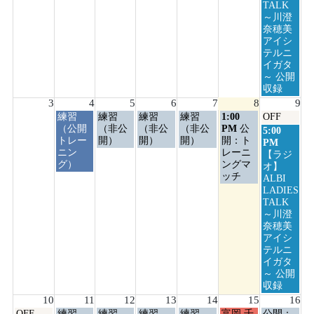
2026
2026
2026
2026
2026
2026
TALK
～川澄
奈穂美
アイシ
テルニ
イガタ
～ 公開
収録
3
4
5
6
7
8
9
火
水
木
金
土
日
練習
練習
練習
練習
1:00
OFF
曜
曜
曜
曜
曜
曜
（公開
（非公
（非公
（非公
PM
公
日
5:00
日,
日,
日,
日,
日,
日,
トレー
開）
開）
開）
開：ト
曜
PM
8
8
8
8
8
8
ニン
レーニ
日,
【ラジ
月
月
月
月
月
月
グ）
ングマ
8
オ】
4th
5th
6th
7th
8th
9th
ッチ
月
ALBI
2026
2026
2026
2026
2026
2026
9th
LADIES
2026
TALK
～川澄
奈穂美
アイシ
テルニ
イガタ
～ 公開
収録
10
11
12
13
14
15
16
月
火
水
木
金
土
日
OFF
練習
練習
練習
練習
富岡 千
公開：