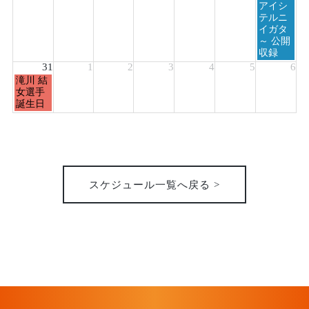
アイシ
テルニ
イガタ
～ 公開
収録
31
1
2
3
4
5
6
月
滝川 結
曜
女選手
日,
誕生日
8
月
31st
2026
スケジュール一覧へ戻る >