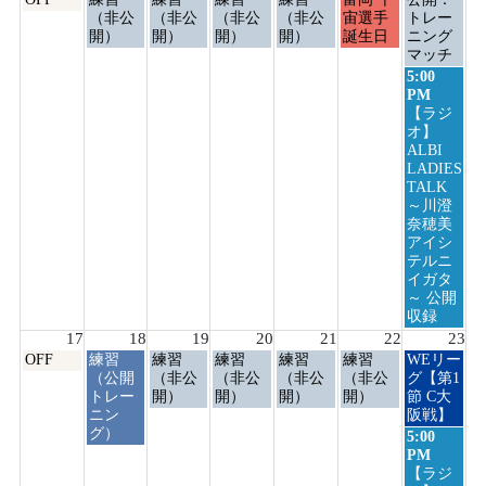
曜
曜
曜
曜
曜
曜
曜
（非公
（非公
（非公
（非公
宙選手
トレー
日,
日,
日,
日,
日,
日,
日,
開）
開）
開）
開）
誕生日
ニング
8
8
8
8
8
8
8
マッチ
月
月
月
月
月
月
月
日
5:00
10th
11th
12th
13th
14th
15th
16th
曜
PM
2026
2026
2026
2026
2026
2026
2026
日,
【ラジ
8
オ】
月
ALBI
16th
LADIES
2026
TALK
～川澄
奈穂美
アイシ
テルニ
イガタ
～ 公開
収録
17
18
19
20
21
22
23
月
火
水
木
金
土
日
OFF
練習
練習
練習
練習
練習
WEリー
曜
曜
曜
曜
曜
曜
曜
（公開
（非公
（非公
（非公
（非公
グ【第1
日,
日,
日,
日,
日,
日,
日,
トレー
開）
開）
開）
開）
節 C大
8
8
8
8
8
8
8
ニン
阪戦】
月
月
月
月
月
月
月
グ）
日
5:00
17th
18th
19th
20th
21st
22nd
23rd
曜
PM
2026
2026
2026
2026
2026
2026
2026
日,
【ラジ