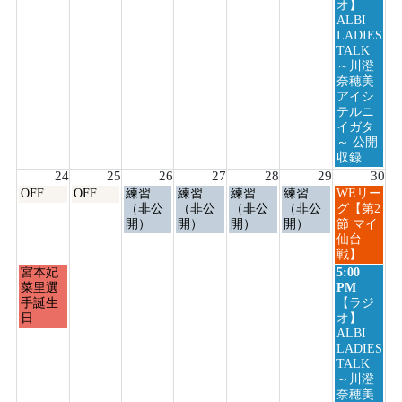
8
オ】
月
ALBI
23rd
LADIES
2026
TALK
～川澄
奈穂美
アイシ
テルニ
イガタ
～ 公開
収録
24
25
26
27
28
29
30
月
火
水
木
金
土
日
OFF
OFF
練習
練習
練習
練習
WEリー
曜
曜
曜
曜
曜
曜
曜
（非公
（非公
（非公
（非公
グ【第2
日,
日,
日,
日,
日,
日,
日,
開）
開）
開）
開）
節 マイ
8
8
8
8
8
8
8
仙台
月
月
月
月
月
月
月
戦】
24th
25th
26th
27th
28th
29th
30th
月
日
宮本妃
5:00
2026
2026
2026
2026
2026
2026
2026
曜
曜
菜里選
PM
日,
日,
手誕生
【ラジ
8
8
日
オ】
月
月
ALBI
24th
30th
LADIES
2026
2026
TALK
～川澄
奈穂美