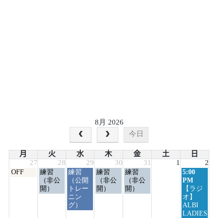
8月 2026
今日
月
火
水
木
金
土
日
27
28
29
30
31
1
2
月
火
水
木
金
日
OFF
練習
練習
練習
練習
5:00
曜
曜
曜
曜
曜
曜
（非公
（公開
（非公
（非公
PM
日,
日,
日,
日,
日,
日,
開）
トレー
開）
開）
【ラジ
7
7
7
7
7
8
ニン
オ】
月
月
月
月
月
月
グ）
ALBI
27th
28th
29th
30th
31st
2nd
LADIES