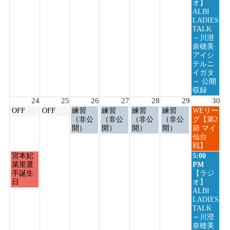
8
オ】
月
ALBI
23rd
LADIES
2026
TALK
～川澄
奈穂美
アイシ
テルニ
イガタ
～ 公開
収録
24
25
26
27
28
29
30
月
火
水
木
金
土
日
OFF
OFF
練習
練習
練習
練習
WEリー
曜
曜
曜
曜
曜
曜
曜
（非公
（非公
（非公
（非公
グ【第2
日,
日,
日,
日,
日,
日,
日,
開）
開）
開）
開）
節 マイ
8
8
8
8
8
8
8
仙台
月
月
月
月
月
月
月
戦】
24th
25th
26th
27th
28th
29th
30th
月
日
宮本妃
5:00
2026
2026
2026
2026
2026
2026
2026
曜
曜
菜里選
PM
日,
日,
手誕生
【ラジ
8
8
日
オ】
月
月
ALBI
24th
30th
LADIES
2026
2026
TALK
～川澄
奈穂美