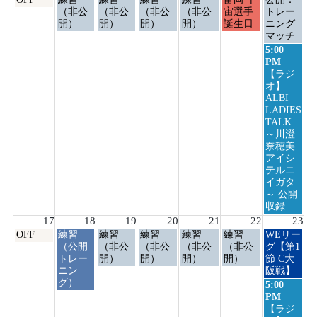
曜
曜
曜
曜
曜
曜
曜
（非公
（非公
（非公
（非公
宙選手
トレー
日,
日,
日,
日,
日,
日,
日,
開）
開）
開）
開）
誕生日
ニング
8
8
8
8
8
8
8
マッチ
月
月
月
月
月
月
月
日
5:00
10th
11th
12th
13th
14th
15th
16th
曜
PM
2026
2026
2026
2026
2026
2026
2026
日,
【ラジ
8
オ】
月
ALBI
16th
LADIES
2026
TALK
～川澄
奈穂美
アイシ
テルニ
イガタ
～ 公開
収録
17
18
19
20
21
22
23
月
火
水
木
金
土
日
OFF
練習
練習
練習
練習
練習
WEリー
曜
曜
曜
曜
曜
曜
曜
（公開
（非公
（非公
（非公
（非公
グ【第1
日,
日,
日,
日,
日,
日,
日,
トレー
開）
開）
開）
開）
節 C大
8
8
8
8
8
8
8
ニン
阪戦】
月
月
月
月
月
月
月
グ）
日
5:00
17th
18th
19th
20th
21st
22nd
23rd
曜
PM
2026
2026
2026
2026
2026
2026
2026
日,
【ラジ