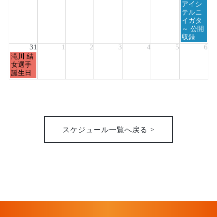
アイシ
テルニ
イガタ
～ 公開
収録
31
1
2
3
4
5
6
月
滝川 結
曜
女選手
日,
誕生日
8
月
31st
2026
スケジュール一覧へ戻る >