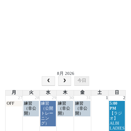
8月 2026
今日
月
火
水
木
金
土
日
27
28
29
30
31
1
2
月
火
水
木
金
日
OFF
練習
練習
練習
練習
5:00
曜
曜
曜
曜
曜
曜
（非公
（公開
（非公
（非公
PM
日,
日,
日,
日,
日,
日,
開）
トレー
開）
開）
【ラジ
7
7
7
7
7
8
ニン
オ】
月
月
月
月
月
月
グ）
ALBI
27th
28th
29th
30th
31st
2nd
LADIES