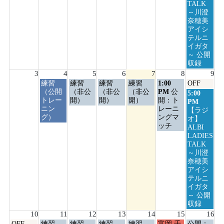
2026
2026
2026
2026
2026
2026
TALK
～川澄
奈穂美
アイシ
テルニ
イガタ
～ 公開
収録
3
4
5
6
7
8
9
火
水
木
金
土
日
練習
練習
練習
練習
1:00
OFF
曜
曜
曜
曜
曜
曜
（公開
（非公
（非公
（非公
PM
公
日
5:00
日,
日,
日,
日,
日,
日,
トレー
開）
開）
開）
開：ト
曜
PM
8
8
8
8
8
8
ニン
レーニ
日,
【ラジ
月
月
月
月
月
月
グ）
ングマ
8
オ】
4th
5th
6th
7th
8th
9th
ッチ
月
ALBI
2026
2026
2026
2026
2026
2026
9th
LADIES
2026
TALK
～川澄
奈穂美
アイシ
テルニ
イガタ
～ 公開
収録
10
11
12
13
14
15
16
月
火
水
木
金
土
日
OFF
練習
練習
練習
練習
富岡 千
公開：